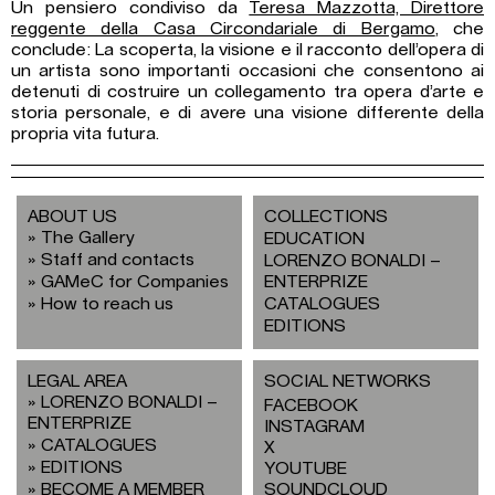
Un pensiero condiviso da
Teresa Mazzotta, Direttore
reggente della Casa Circondariale di Bergamo
, che
conclude: La scoperta, la visione e il racconto dell’opera di
un artista sono importanti occasioni che consentono ai
detenuti di costruire un collegamento tra opera d’arte e
storia personale, e di avere una visione differente della
propria vita futura.
ABOUT US
COLLECTIONS
The Gallery
EDUCATION
Staff and contacts
LORENZO BONALDI –
GAMeC for Companies
ENTERPRIZE
How to reach us
CATALOGUES
EDITIONS
LEGAL AREA
SOCIAL NETWORKS
LORENZO BONALDI –
FACEBOOK
ENTERPRIZE
INSTAGRAM
CATALOGUES
X
EDITIONS
YOUTUBE
BECOME A MEMBER
SOUNDCLOUD