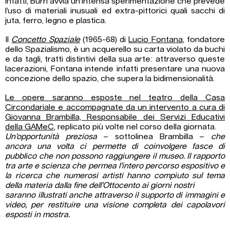
infatti, Burri avvia un’intensa sperimentazione che prevede
l’uso di materiali inusuali ed extra-pittorici quali sacchi di
juta, ferro, legno e plastica.
Il
Concetto Spaziale
(1965-68) di
Lucio Fontana
, fondatore
dello Spazialismo, è un acquerello su carta violato da buchi
e da tagli, tratti distintivi della sua arte: attraverso queste
lacerazioni, Fontana intende infatti presentare una nuova
concezione dello spazio, che supera la bidimensionalità.
Le opere saranno esposte nel teatro della Casa
Circondariale e accompagnate da un intervento a cura di
Giovanna Brambilla, Responsabile dei Servizi Educativi
della GAMeC
, replicato più volte nel corso della giornata.
Un’opportunità preziosa
– sottolinea Brambilla –
che
ancora una volta ci permette di coinvolgere fasce di
pubblico che non possono raggiungere il museo. Il rapporto
tra arte e scienza che permea l’intero percorso espositivo e
la ricerca che numerosi artisti hanno compiuto sul tema
della materia dalla fine dell’Ottocento ai giorni nostri
saranno illustrati anche attraverso il supporto di immagini e
video, per restituire una visione completa dei capolavori
esposti in mostra.