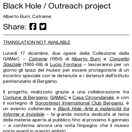
Black Hole / Outreach project
Alberto Burri, Catrame
Share:
TRANSLATION NOT AVAILABLE
Lunedì 17 dicembre, due opere della Collezione della
GAMeC –
Catrame
(1950) di
Alberto Burri
e
Concetto
Spaziale
(1965-68) di
Lucio Fontana
– lasceranno per un
giorno gli spazi del museo per essere protagoniste di un
incontro speciale con le detenute e i detenuti dell’Istituto
penitenziario di Bergamo.
Il progetto, realizzato grazie a una collaborazione tra
Comune di Bergamo
,
GAMeC
e
Casa Circondariale
, e con
il sostegno di
Soroptimist International Club Bergamo
, è
un evento collaterale a
Black Hole. Arte e matericità tra
Informe e Invisibile
– la grande mostra dedicata al tema
della materia aperta al pubblico fino al prossimo 6 gennaio
– e conferma ancora una volta l’impegno che il museo
porta avanti in questo ambito.