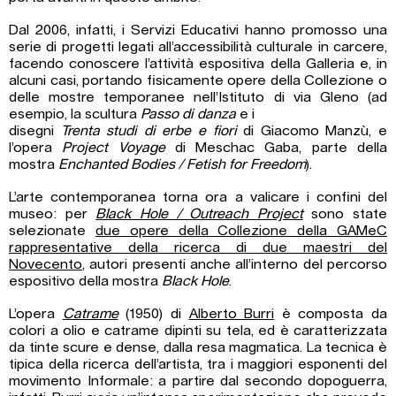
Dal 2006, infatti, i Servizi Educativi hanno promosso una
serie di
progetti legati all’accessibilità culturale in carcere
,
facendo conoscere l’attività espositiva della Galleria e, in
alcuni casi, portando fisicamente opere della Collezione o
delle mostre temporanee nell’Istituto di via Gleno (ad
esempio, la scultura
Passo di danza
e i
disegni
Trenta studi di erbe e fiori
di Giacomo Manzù, e
l’opera
Project Voyage
di Meschac Gaba, parte della
mostra
Enchanted Bodies / Fetish for Freedom
).
L’arte contemporanea torna ora a valicare i confini del
museo: per
Black Hole / Outreach Project
sono state
selezionate
due opere della Collezione della GAMeC
rappresentative della ricerca di due maestri del
Novecento
, autori presenti anche all’interno del percorso
espositivo della mostra
Black Hole
.
L’opera
Catrame
(1950) di
Alberto Burri
è composta da
colori a olio e catrame dipinti su tela, ed è caratterizzata
da tinte scure e dense, dalla resa magmatica. La tecnica è
tipica della ricerca dell’artista, tra i maggiori esponenti del
movimento Informale: a partire dal secondo dopoguerra,