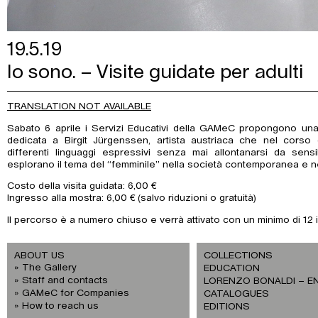
19.5.19
Io sono. – Visite guidate per adulti
TRANSLATION NOT AVAILABLE
Sabato 6 aprile i Servizi Educativi della GAMeC propongono una v
dedicata a Birgit Jürgenssen, artista austriaca che nel corso 
differenti linguaggi espressivi senza mai allontanarsi da sensi
esplorano il tema del “femminile” nella società contemporanea e nel
Costo della visita guidata: 6,00 €
Ingresso alla mostra: 6,00 € (salvo riduzioni o gratuità)
Il percorso è a numero chiuso e verrà attivato con un minimo di 12 is
ABOUT US
COLLECTIONS
The Gallery
EDUCATION
Staff and contacts
LORENZO BONALDI – E
GAMeC for Companies
CATALOGUES
How to reach us
EDITIONS