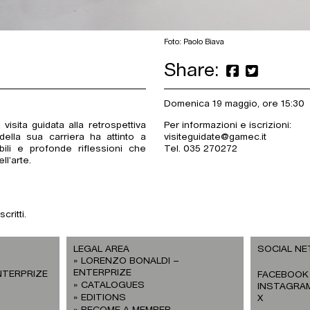
Foto: Paolo Biava
Share:
Domenica 19 maggio, ore 15:30
isita guidata alla retrospettiva
Per informazioni e iscrizioni:
della sua carriera ha attinto a
visiteguidate@gamec.it
bili e profonde riflessioni che
Tel. 035 270272
l’arte.
critti.
LEGAL AREA
SOCIAL N
LORENZO BONALDI –
ENTERPRIZE
NTERPRIZE
FACEBOOK
CATALOGUES
INSTAGRA
EDITIONS
X