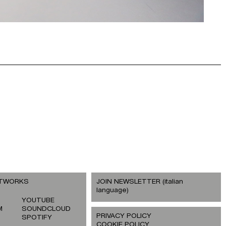
ETWORKS
JOIN NEWSLETTER (italian
language)
YOUTUBE
M
SOUNDCLOUD
PRIVACY POLICY
SPOTIFY
COOKIE POLICY