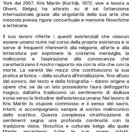
York del 2007, Kris Martin (Kortrijk, 1972; vive e lavora a
Ghent, Belgio) ha attirato su di sé l’attenzione
internazionale grazie alla singolarità della sua arte che
mescola poesia, rigore concettuale e memorie filosofiche
e letterarie.
Il suo lavoro riflette i quesiti esistenziali che ciascun
essere umano nutre nel corso della propria esistenza e si
serve di frequenti riferimenti alla religione, all’arte e alla
letteratura per esprimere la costante meraviglia, la
malinconia e l’aspirazione alla conoscenza che
caratterizzano il nostro rapporto sia con la vita che con la
morte. La varietà dei mezzi che costituiscono la sua
pratica artistica – dalla scultura all’installazione, fino all’uso
del sonoro, del testo e della fotografia – danno origine a
opere che, se da un lato possiedono l’aura dell’oggetto
magico, dall’altra tradiscono un sentimento di disillusa
ironia verso la finitudine dell’esistenza umana. Nel lavoro di
Kris Martin lo stupore commosso e il senso del sacro,
infatti, si accompagnano sempre al sorriso malinconico
dello scettico. Questa complessa stratificazione di
sentimenti segna una profonda continuità con la
tradizione visiva, filosofica e culturale belga alla quale
Martin appartiene: tutte le sue opere, infatti,