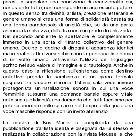
pares”, a segnalare una condizione di eccezionalità cui,
nonostante tutto, non corrisponde un accresciuto potere.
In questo senso tra divinità, artista, creazione letteraria e
genere umano si crea una forma di solidarietà basata su
una forma paradossale di unicità che, se da una parte
annuncia la salvezza, dall’altra non è in grado di realizzarla.
Nel secondo ambiente lo spettatore è completamente
immerso in una sorta di ritratto collettivo del genere
umano. Decine e decine di disegni all’apparenza identici
ma in realtà tutti diversi richiamano la generica fisionomia
di un volto umano, attraverso l’utilizzo del linguaggio
scritto nel suo valore di immagine e di tautologia. Anche in
questo caso la riflessione sull’esistenza come destino
collettivo prende le sembianze di un gioco formale
sospeso tra stupore e ironia. L’ultima sala vede invece
protagonista un’installazione sonora in cui una voce
femminile sussurra una domanda banale eppure vitale
nella sua quotidianità, una domanda che tutti facciamo per
poterci orientare nello spazio e nel tempo e alla quale una
voce maschile risponde con un invito al silenzio.
La mostra di Kris Martin è completata da una
pubblicazione d’artista ideata e disegnata da lui stesso e
realizzata in collaborazione con la rivista Mousse, e che