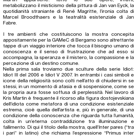
metabolizzano il misticismo della pittura di Jan van Eyck, la
quotidianità straniante di René Magritte, l’ironia colta di
Marcel Broodthaers e la teatralità esistenziale di Jan
Fabre.
I tre ambienti che costituiscono la mostra concepita
appositamente per la GAMeC di Bergamo sono altrettante
tappe di un viaggio interiore che tocca il bisogno umano di
conoscenza e il senso di frustrazione che ad esso si
accompagna, la speranza e il mistero, la compassione e la
percezione di un destino comune.
Nella prima sala troviamo due sculture della serie Idiot:
Idiot III del 2006 e Idiot V 2007. In entrambi i casi simboli e
icone della religiosità sono colti nell’atto di chiudersi in se
stessi, in un momento di afasia e di sospensione, come se
la propria aura fosse soffusa di perplessità. Nel lavoro di
Kris Martin è frequente il ricorso alla figura dostojevskiana
dell’idiota come metafora di una condizione esistenziale
estrema, cioè quella dell’artista e, più in generale, di una
condizione della conoscenza che riguarda tutta l’umanità,
colta in un’eterna contraddizione tra illuminazione e
fallimento. Di qui il titolo della mostra, quell’Inter pares (“tra
i pari” in latino) che richiama l’espressione “Primus inter