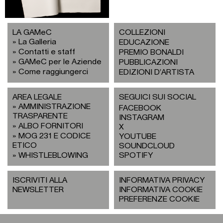
LA GAMeC
COLLEZIONI
La Galleria
EDUCAZIONE
Contatti e staff
PREMIO BONALDI
GAMeC per le Aziende
PUBBLICAZIONI
Come raggiungerci
EDIZIONI D’ARTISTA
AREA LEGALE
SEGUICI SUI SOCIAL
AMMINISTRAZIONE
FACEBOOK
TRASPARENTE
INSTAGRAM
ALBO FORNITORI
X
MOG 231 E CODICE
YOUTUBE
ETICO
SOUNDCLOUD
WHISTLEBLOWING
SPOTIFY
ISCRIVITI ALLA
INFORMATIVA PRIVACY
NEWSLETTER
INFORMATIVA COOKIE
PREFERENZE COOKIE