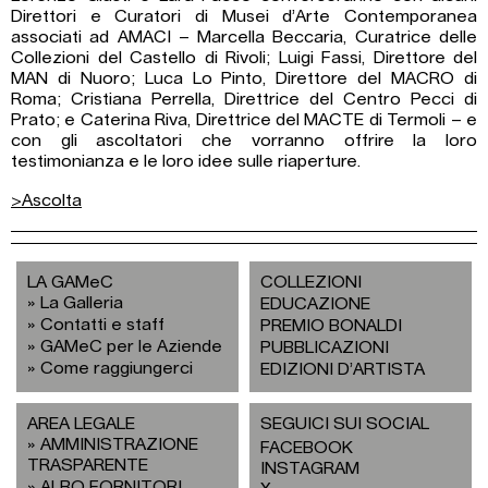
Direttori e Curatori di Musei d’Arte Contemporanea
associati ad AMACI – Marcella Beccaria, Curatrice delle
Collezioni del Castello di Rivoli; Luigi Fassi, Direttore del
MAN di Nuoro; Luca Lo Pinto, Direttore del MACRO di
Roma; Cristiana Perrella, Direttrice del Centro Pecci di
Prato; e Caterina Riva, Direttrice del MACTE di Termoli – e
con gli ascoltatori che vorranno offrire la loro
testimonianza e le loro idee sulle riaperture.
>Ascolta
LA GAMeC
COLLEZIONI
La Galleria
EDUCAZIONE
Contatti e staff
PREMIO BONALDI
GAMeC per le Aziende
PUBBLICAZIONI
Come raggiungerci
EDIZIONI D’ARTISTA
AREA LEGALE
SEGUICI SUI SOCIAL
AMMINISTRAZIONE
FACEBOOK
TRASPARENTE
INSTAGRAM
ALBO FORNITORI