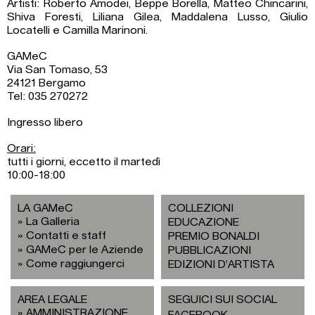
Artisti: Roberto Amodei, Beppe Borella, Matteo Chincarini,
Shiva Foresti, Liliana Gilea, Maddalena Lusso, Giulio
Locatelli e Camilla Marinoni.
GAMeC
Via San Tomaso, 53
24121 Bergamo
Tel: 035 270272
Ingresso libero
Orari:
tutti i giorni, eccetto il martedì
10:00-18:00
LA GAMeC
COLLEZIONI
La Galleria
EDUCAZIONE
Contatti e staff
PREMIO BONALDI
GAMeC per le Aziende
PUBBLICAZIONI
Come raggiungerci
EDIZIONI D’ARTISTA
AREA LEGALE
SEGUICI SUI SOCIAL
AMMINISTRAZIONE
FACEBOOK