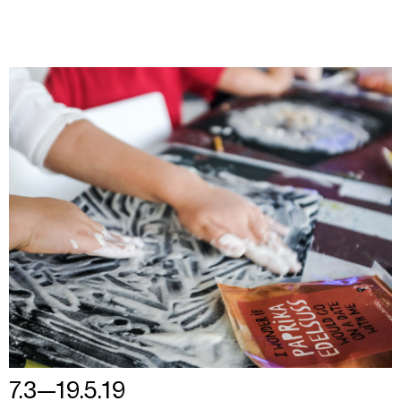
7.3—19.5.19