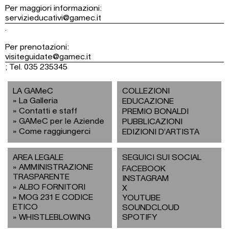
Per maggiori informazioni:
servizieducativi@gamec.it
.
Per prenotazioni:
visiteguidate@gamec.it
; Tel. 035 235345
LA GAMeC
COLLEZIONI
La Galleria
EDUCAZIONE
Contatti e staff
PREMIO BONALDI
GAMeC per le Aziende
PUBBLICAZIONI
Come raggiungerci
EDIZIONI D’ARTISTA
AREA LEGALE
SEGUICI SUI SOCIAL
AMMINISTRAZIONE
FACEBOOK
TRASPARENTE
INSTAGRAM
ALBO FORNITORI
X
MOG 231 E CODICE
YOUTUBE
ETICO
SOUNDCLOUD
WHISTLEBLOWING
SPOTIFY