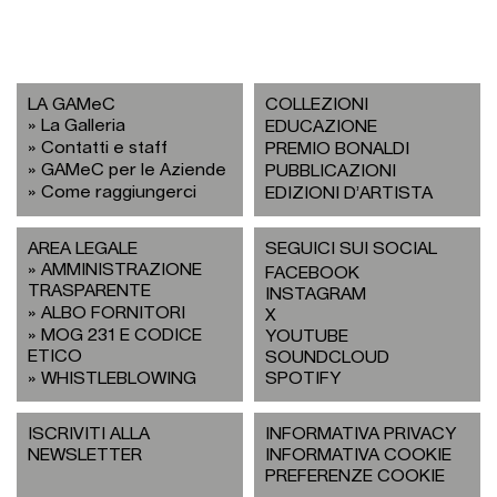
LA GAMeC
COLLEZIONI
La Galleria
EDUCAZIONE
Contatti e staff
PREMIO BONALDI
GAMeC per le Aziende
PUBBLICAZIONI
Come raggiungerci
EDIZIONI D’ARTISTA
AREA LEGALE
SEGUICI SUI SOCIAL
AMMINISTRAZIONE
FACEBOOK
TRASPARENTE
INSTAGRAM
ALBO FORNITORI
X
MOG 231 E CODICE
YOUTUBE
ETICO
SOUNDCLOUD
WHISTLEBLOWING
SPOTIFY
ISCRIVITI ALLA
INFORMATIVA PRIVACY
NEWSLETTER
INFORMATIVA COOKIE
PREFERENZE COOKIE