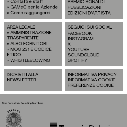
Contatti e staff
PREMIO BONALDI
GAMeC per le Aziende
PUBBLICAZIONI
Come raggiungerci
EDIZIONI D’ARTISTA
AREA LEGALE
SEGUICI SUI SOCIAL
AMMINISTRAZIONE
FACEBOOK
TRASPARENTE
INSTAGRAM
ALBO FORNITORI
X
MOG 231 E CODICE
YOUTUBE
ETICO
SOUNDCLOUD
WHISTLEBLOWING
SPOTIFY
ISCRIVITI ALLA
INFORMATIVA PRIVACY
NEWSLETTER
INFORMATIVA COOKIE
PREFERENZE COOKIE