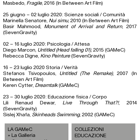
Masbedo,
Fragile
, 2016 (In Between Art Film)
25 giugno – 02 luglio 2020: Scienze sociali / Comunità
Marinella Senatore,
Nui simu
, 2010 (In Between Art Film)
Basir Mahmood,
Monument of Arrival and Return
, 2017
(SevenGravity)
02 – 16 luglio 2020: Psicologia / Attesa
Diego Marcon,
Untitled (Head falling 01)
, 2015 (GAMeC)
Rebecca Digne,
Kino Peinture
(SevenGravity)
16 – 23 luglio 2020 Storia / Verità
Stefanos Tsivopoulos,
Untitled (The Remake)
, 2007 (In
Between Art Film)
Keren Cytter,
Dreamtalk
(GAMeC)
23 – 30 luglio 2020: Educazione fisica / Corpo
Lili Renaud Dewar,
Live Through That?!
, 2014
(SevenGravity)
Sislej Xhafa,
Skinheads Swimming
, 2002 (GAMeC)
LA GAMeC
COLLEZIONI
La Galleria
EDUCAZIONE