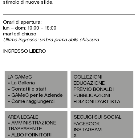
stimolo di nuove sfide.
Orari di apertura:
lun – dom: 10:00 – 18:00
martedì chiuso
Ultimo ingresso: un’ora prima della chiusura
INGRESSO LIBERO
LA GAMeC
COLLEZIONI
La Galleria
EDUCAZIONE
Contatti e staff
PREMIO BONALDI
GAMeC per le Aziende
PUBBLICAZIONI
Come raggiungerci
EDIZIONI D’ARTISTA
AREA LEGALE
SEGUICI SUI SOCIAL
AMMINISTRAZIONE
FACEBOOK
TRASPARENTE
INSTAGRAM
ALBO FORNITORI
X