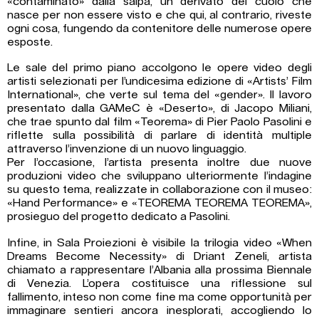
«contaminato» dalla salpa, un derivato del cuoio che
nasce per non essere visto e che qui, al contrario, riveste
ogni cosa, fungendo da contenitore delle numerose opere
esposte.
Le sale del primo piano accolgono le opere video degli
artisti selezionati per l’undicesima edizione di «Artists’ Film
International», che verte sul tema del «gender». Il lavoro
presentato dalla GAMeC è «Deserto», di Jacopo Miliani,
che trae spunto dal film «Teorema» di Pier Paolo Pasolini e
riflette sulla possibilità di parlare di identità multiple
attraverso l’invenzione di un nuovo linguaggio.
Per l’occasione, l’artista presenta inoltre due nuove
produzioni video che sviluppano ulteriormente l’indagine
su questo tema, realizzate in collaborazione con il museo:
«Hand Performance» e «TEOREMA TEOREMA TEOREMA»,
prosieguo del progetto dedicato a Pasolini.
Infine, in Sala Proiezioni è visibile la trilogia video «When
Dreams Become Necessity» di Driant Zeneli, artista
chiamato a rappresentare l’Albania alla prossima Biennale
di Venezia. L’opera costituisce una riflessione sul
fallimento, inteso non come fine ma come opportunità per
immaginare sentieri ancora inesplorati, accogliendo lo