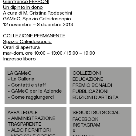
Gianfranco FERRONI
Un dipinto in dono
A cura di M. Cristina Rodeschini
GAMeC, Spazio Caleidoscopio
12 novembre – 8 dicembre 2013
COLLEZIONE PERMANENTE
Spazio Caleidoscopio
Orari di apertura
mar-dom, ore 10:00 – 13:00 / 15:00 – 19:00
Ingresso libero
LA GAMeC
COLLEZIONI
La Galleria
EDUCAZIONE
Contatti e staff
PREMIO BONALDI
GAMeC per le Aziende
PUBBLICAZIONI
Come raggiungerci
EDIZIONI D’ARTISTA
AREA LEGALE
SEGUICI SUI SOCIAL
AMMINISTRAZIONE
FACEBOOK
TRASPARENTE
INSTAGRAM
ALBO FORNITORI
X