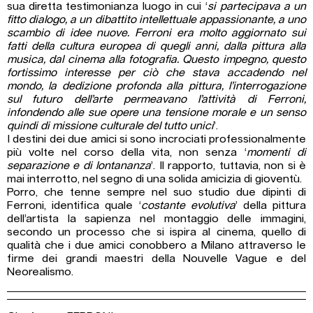
sua diretta testimonianza luogo in cui ‘
si partecipava a un
fitto dialogo, a un dibattito intellettuale appassionante, a uno
scambio di idee nuove. Ferroni era molto aggiornato sui
fatti della cultura europea di quegli anni, dalla pittura alla
musica, dal cinema alla fotografia. Questo impegno, questo
fortissimo interesse per ciò che stava accadendo nel
mondo, la dedizione profonda alla pittura, l’interrogazione
sul futuro dell’arte permeavano l’attività di Ferroni,
infondendo alle sue opere una tensione morale e un senso
quindi di missione culturale del tutto unici
’.
I destini dei due amici si sono incrociati professionalmente
più volte nel corso della vita, non senza ‘
momenti di
separazione e di lontananza
’. Il rapporto, tuttavia, non si è
mai interrotto, nel segno di una solida amicizia di gioventù.
Porro, che tenne sempre nel suo studio due dipinti di
Ferroni, identifica quale ‘
costante evolutiva
’ della pittura
dell’artista la sapienza nel montaggio delle immagini,
secondo un processo che si ispira al cinema, quello di
qualità che i due amici conobbero a Milano attraverso le
firme dei grandi maestri della Nouvelle Vague e del
Neorealismo.