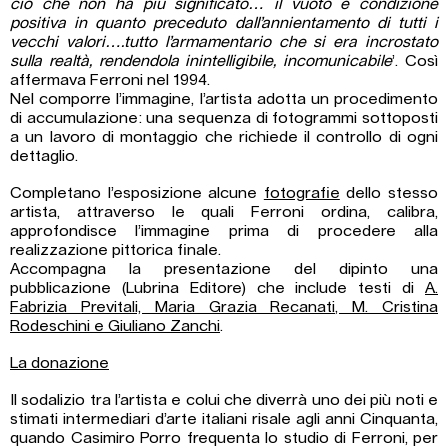
ciò che non ha più significato… il vuoto è condizione
positiva in quanto preceduto dall’annientamento di tutti i
vecchi valori….tutto l’armamentario che si era incrostato
sulla realtà, rendendola inintelligibile, incomunicabile
’. Così
affermava Ferroni nel 1994.
Nel comporre l’immagine, l’artista adotta un procedimento
di accumulazione: una sequenza di fotogrammi sottoposti
a un lavoro di montaggio che richiede il controllo di ogni
dettaglio.
Completano l’esposizione alcune
fotografie
dello stesso
artista, attraverso le quali Ferroni ordina, calibra,
approfondisce l’immagine prima di procedere alla
realizzazione pittorica finale.
Accompagna la presentazione del dipinto una
pubblicazione (Lubrina Editore) che include testi di
A.
Fabrizia Previtali, Maria Grazia Recanati, M. Cristina
Rodeschini e Giuliano Zanchi
.
La donazione
Il sodalizio tra l’artista e colui che diverrà uno dei più noti e
stimati intermediari d’arte italiani risale agli anni Cinquanta,
quando Casimiro Porro frequenta lo studio di Ferroni, per