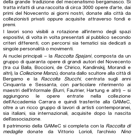
della grande tradizione del mecenatismo bergamasco. Si
tratta infatti di una raccolta di circa 3000 opere d’arte, dai
primi del Novecento ai giorni nostri, donate alla città da
collezionisti privati oppure acquisite attraverso fondi e
premi.
I lavori sono visibili a rotazione all’interno degli spazi
espositivi, di volta in volta presentati al pubblico secondo
criteri differenti, con percorsi sia tematici sia dedicati a
singole personalità o movimenti.
Ai nuclei principali – la
Raccolta Spajani
, composta da un
gruppo di quaranta opere di grandi autori del Novecento
(tra cui Balla, Boccioni, de Chirico, Kandinskij, Morandi e
altri), la
Collezione Manzù
, donata dallo scultore alla città di
Bergamo e la
Raccolta Stucchi
, centrata sugli anni
Cinquanta e Sessanta, con particolare riferimento ai
maestri dell’Informale (Burri, Fautrier, Hartung e altri) – si
aggiungono le opere entrate nella collezione
dell’Accademia Carrara e quindi trasferite alla GAMeC,
oltre a un ricco gruppo di lavori di artisti contemporanei,
sia italiani, sia internazionali, acquisite dopo la nascita
dell’associazione.
Il patrimonio della GAMeC si completa con la
Raccolta di
medaglie
donate da Vittorio Lorioli, l’archivio
Nino