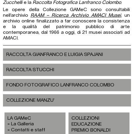
Zucchelli
e la
Raccolta Fotografica Lanfranco Colombo
.
Le opere della Collezione GAMeC sono consultabili
nell’archivio
RAAM – Ricerca Archivio AMACI Musei
, un
archivio online finalizzato a far conoscere la consistenza
e la qualità del patrimonio pubblico di arte
contemporanea, dal 1966 a oggi, di 21 musei associati ad
AMACI.
RACCOLTA GIANFRANCO E LUIGIA SPAJANI
RACCOLTA STUCCHI
FONDO FOTOGRAFICO LANFRANCO COLOMBO
COLLEZIONE MANZU’
LA GAMeC
COLLEZIONI
La Galleria
EDUCAZIONE
Contatti e staff
PREMIO BONALDI