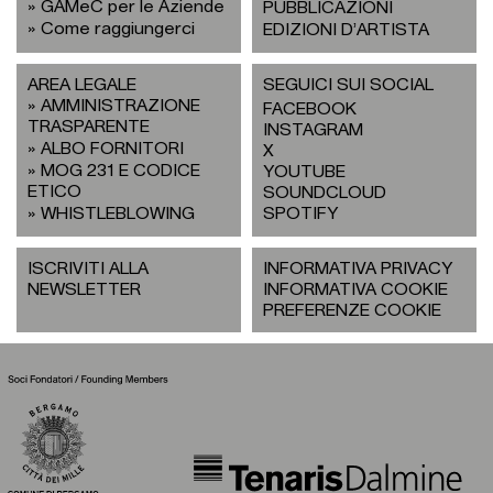
GAMeC per le Aziende
PUBBLICAZIONI
Come raggiungerci
EDIZIONI D’ARTISTA
AREA LEGALE
SEGUICI SUI SOCIAL
AMMINISTRAZIONE
FACEBOOK
TRASPARENTE
INSTAGRAM
ALBO FORNITORI
X
MOG 231 E CODICE
YOUTUBE
ETICO
SOUNDCLOUD
WHISTLEBLOWING
SPOTIFY
ISCRIVITI ALLA
INFORMATIVA PRIVACY
NEWSLETTER
INFORMATIVA COOKIE
PREFERENZE COOKIE