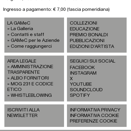
Ingresso a pagamento: € 7,00 (fascia pomeridiana)
LA GAMeC
COLLEZIONI
La Galleria
EDUCAZIONE
Contatti e staff
PREMIO BONALDI
GAMeC per le Aziende
PUBBLICAZIONI
Come raggiungerci
EDIZIONI D’ARTISTA
AREA LEGALE
SEGUICI SUI SOCIAL
AMMINISTRAZIONE
FACEBOOK
TRASPARENTE
INSTAGRAM
ALBO FORNITORI
X
MOG 231 E CODICE
YOUTUBE
ETICO
SOUNDCLOUD
WHISTLEBLOWING
SPOTIFY
ISCRIVITI ALLA
INFORMATIVA PRIVACY
NEWSLETTER
INFORMATIVA COOKIE
PREFERENZE COOKIE