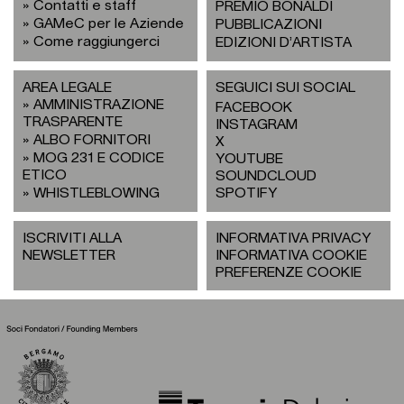
Contatti e staff
PREMIO BONALDI
GAMeC per le Aziende
PUBBLICAZIONI
Come raggiungerci
EDIZIONI D’ARTISTA
AREA LEGALE
SEGUICI SUI SOCIAL
AMMINISTRAZIONE
FACEBOOK
TRASPARENTE
INSTAGRAM
ALBO FORNITORI
X
MOG 231 E CODICE
YOUTUBE
ETICO
SOUNDCLOUD
WHISTLEBLOWING
SPOTIFY
ISCRIVITI ALLA
INFORMATIVA PRIVACY
NEWSLETTER
INFORMATIVA COOKIE
PREFERENZE COOKIE