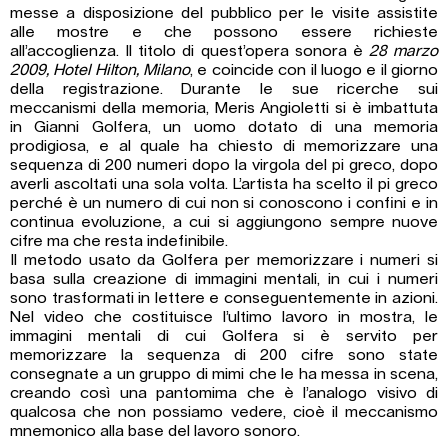
messe a disposizione del pubblico per le visite assistite
alle mostre e che possono essere richieste
all’accoglienza. Il titolo di quest’opera sonora è
28 marzo
2009, Hotel Hilton, Milano
, e coincide con il luogo e il giorno
della registrazione. Durante le sue ricerche sui
meccanismi della memoria, Meris Angioletti si è imbattuta
in Gianni Golfera, un uomo dotato di una memoria
prodigiosa, e al quale ha chiesto di memorizzare una
sequenza di 200 numeri dopo la virgola del pi greco, dopo
averli ascoltati una sola volta. L’artista ha scelto il pi greco
perché è un numero di cui non si conoscono i confini e in
continua evoluzione, a cui si aggiungono sempre nuove
cifre ma che resta indefinibile.
Il metodo usato da Golfera per memorizzare i numeri si
basa sulla creazione di immagini mentali, in cui i numeri
sono trasformati in lettere e conseguentemente in azioni.
Nel video che costituisce l’ultimo lavoro in mostra, le
immagini mentali di cui Golfera si è servito per
memorizzare la sequenza di 200 cifre sono state
consegnate a un gruppo di mimi che le ha messa in scena,
creando così una pantomima che è l’analogo visivo di
qualcosa che non possiamo vedere, cioè il meccanismo
mnemonico alla base del lavoro sonoro.