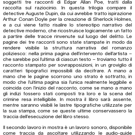
soggetti tre racconti di Edgar Allan Poe, tratti dalla
raccolta sul raziocinio. In questa trilogia compare il
detective Auguste Dupin, da cui avrebbe tratto ispirazione
Arthur Conan Doyle per la creazione di Sherlock Holmes,
e a cui viene fatto risalire lo stereotipo narrativo del
detective moderno, che ricostruisce logicamente un fatto
a partire delle tracce rinvenute sul luogo del delitto. Le
pagine dei tre racconti sono state stampate in modo da
rendere visibile la struttura narrativa del romanzo
poliziesco: nella prima pagina dell’intervento dell’artista –
che sarebbe poi l’ultima di ciascun testo – troviamo tutto il
racconto stampato per sovrapposizioni, in un groviglio di
caratteri tipografici impossibili da decifrare. A mano a
mano che le pagine scorrono uno strato è sottratto, in
modo che l’ultima pagina sia l’unica realmente leggibile e
coincida con l’inizio del racconto, come se mano a mano
gli indizi fossero stati composti tra loro e la scena del
crimine resa intelligibile. In mostra il libro sarà assente,
mentre saranno visibili le lastre tipografiche utilizzate per
la sua stampa, come se queste ultime conservassero la
traccia dell’esecuzione del libro stesso.
Il secondo lavoro in mostra è un lavoro sonoro, disponibile
come traccia da ascoltare utilizzando le audio-guide