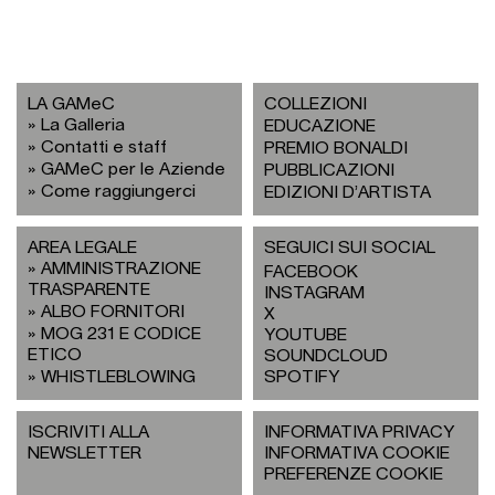
LA GAMeC
COLLEZIONI
La Galleria
EDUCAZIONE
Contatti e staff
PREMIO BONALDI
GAMeC per le Aziende
PUBBLICAZIONI
Come raggiungerci
EDIZIONI D’ARTISTA
AREA LEGALE
SEGUICI SUI SOCIAL
AMMINISTRAZIONE
FACEBOOK
TRASPARENTE
INSTAGRAM
ALBO FORNITORI
X
MOG 231 E CODICE
YOUTUBE
ETICO
SOUNDCLOUD
WHISTLEBLOWING
SPOTIFY
ISCRIVITI ALLA
INFORMATIVA PRIVACY
NEWSLETTER
INFORMATIVA COOKIE
PREFERENZE COOKIE