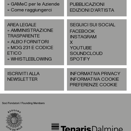
GAMeC per le Aziende
PUBBLICAZIONI
Come raggiungerci
EDIZIONI D’ARTISTA
AREA LEGALE
SEGUICI SUI SOCIAL
AMMINISTRAZIONE
FACEBOOK
TRASPARENTE
INSTAGRAM
ALBO FORNITORI
X
MOG 231 E CODICE
YOUTUBE
ETICO
SOUNDCLOUD
WHISTLEBLOWING
SPOTIFY
ISCRIVITI ALLA
INFORMATIVA PRIVACY
NEWSLETTER
INFORMATIVA COOKIE
PREFERENZE COOKIE