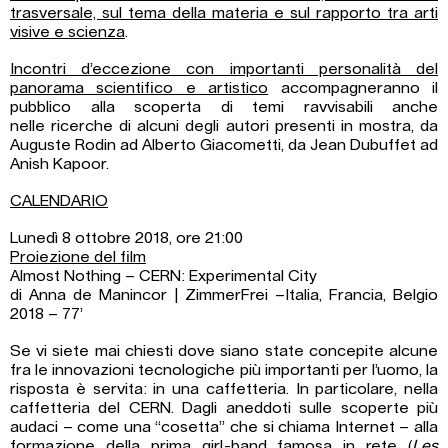
trasversale, sul tema della materia e sul rapporto tra arti
visive e scienza
.
Incontri d’eccezione con importanti personalità del
panorama scientifico e artistico
accompagneranno il
pubblico alla scoperta di temi ravvisabili anche
nelle ricerche di alcuni degli autori presenti in mostra, da
Auguste Rodin ad Alberto Giacometti, da Jean Dubuffet ad
Anish Kapoor.
CALENDARIO
Lunedì 8 ottobre 2018, ore 21:00
Proiezione del film
Almost Nothing – CERN: Experimental City
di Anna de Manincor | ZimmerFrei –Italia, Francia, Belgio
2018 – 77’
Se vi siete mai chiesti dove siano state concepite alcune
fra le innovazioni tecnologiche più importanti per l’uomo, la
risposta è servita: in una caffetteria. In particolare, nella
caffetteria del CERN. Dagli aneddoti sulle scoperte più
audaci – come una “cosetta” che si chiama Internet – alla
formazione della prima girl-band famosa in rete (
Les