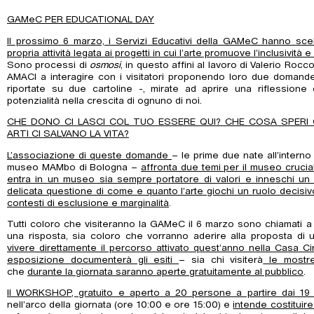
GAMeC PER EDUCATIONAL DAY
Il prossimo 6 marzo, i Servizi Educativi della GAMeC hanno scel
propria attività legata ai progetti in cui l’arte promuove l’inclusività 
Sono processi di
osmosi
, in questo affini al lavoro di Valerio Rocc
AMACI a interagire con i visitatori proponendo loro due domande 
riportate su due cartoline -, mirate ad aprire una riflessione 
potenzialità nella crescita di ognuno di noi.
CHE DONO CI LASCI COL TUO ESSERE QUI? CHE COSA SPERI C
ARTI CI SALVANO LA VITA?
L’associazione di queste domande
– le prime due nate all’interno
museo MAMbo di Bologna –
affronta due temi per il museo cruciali
entra in un museo sia sempre portatore di valori e inneschi un c
delicata questione di come e quanto l’arte giochi un ruolo decisivo 
contesti di esclusione e marginalità
.
Tutti coloro che visiteranno la GAMeC il 6 marzo sono chiamati a c
una risposta, sia coloro che vorranno aderire alla proposta di
vivere direttamente il percorso attivato quest’anno nella Casa Ci
esposizione documenterà gli esiti
– sia chi visiterà
le mostre
che
durante la giornata saranno aperte gratuitamente al pubblico
.
Il WORKSHOP, gratuito e aperto a 20 persone a partire dai 19 
nell’arco della giornata (ore 10:00 e ore 15:00) e
intende costitui