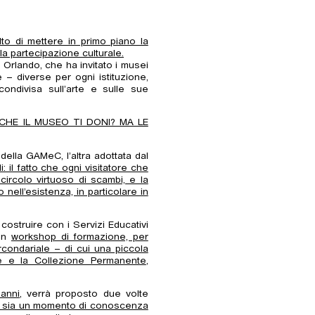
to di mettere in primo piano la
e la partecipazione culturale.
o Orlando, che ha invitato i musei
– diverse per ogni istituzione,
condivisa sull’arte e sulle sue
HE IL MUSEO TI DONI? MA LE
 della GAMeC, l’altra adottata dal
: il fatto che ogni visitatore che
ircolo virtuoso di scambi, e la
nell’esistenza, in particolare in
ostruire con i Servizi Educativi
 un
workshop di formazione, per
rcondariale – di cui una piccola
 e la Collezione Permanente
,
anni
, verrà proposto due volte
re sia un momento di conoscenza