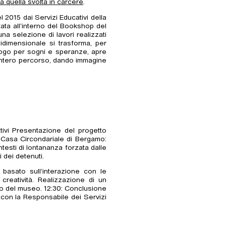
a quella svolta in carcere
.
el 2015 dai Servizi Educativi della
ata all’interno del Bookshop del
a selezione di lavori realizzati
o bidimensionale si trasforma, per
luogo per sogni e speranze, apre
ll’intero percorso, dando immagine
tivi Presentazione del progetto
 Casa Circondariale di Bergamo:
ntesti di lontananza forzata dalle
i dei detenuti.
basato sull’interazione con le
creatività. Realizzazione di un
ito del museo. 12:30: Conclusione
 con la Responsabile dei Servizi