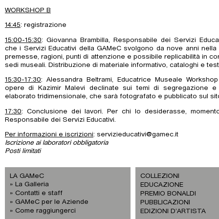
WORKSHOP B
14:45
: registrazione
15:00-15:30
: Giovanna Brambilla, Responsabile dei Servizi Educa
che i Servizi Educativi della GAMeC svolgono da nove anni nella
premesse, ragioni, punti di attenzione e possibile replicabilità in co
sedi museali. Distribuzione di materiale informativo, cataloghi e test
15:30-17:30
: Alessandra Beltrami, Educatrice Museale Workshop 
opere di Kazimir Malevi declinate sui temi di segregazione e c
elaborato tridimensionale, che sarà fotografato e pubblicato sul si
17:30
: Conclusione dei lavori. Per chi lo desiderasse, moment
Responsabile dei Servizi Educativi.
Per informazioni e iscrizioni
: servizieducativi@gamec.it
Iscrizione ai laboratori obbligatoria
Posti limitati
LA GAMeC
COLLEZIONI
La Galleria
EDUCAZIONE
Contatti e staff
PREMIO BONALDI
GAMeC per le Aziende
PUBBLICAZIONI
Come raggiungerci
EDIZIONI D’ARTISTA