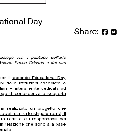
tional Day
Share:
alogo con il pubblico dell’arte
 Valerio Rocco Orlando e del suo
per il
secondo Educational Day
,
vi delle istituzioni associate e
liani – interamente
dedicata ad
ialogo di conoscenza e scoperta
ha realizzato un
progetto
che
ciati sia tra le singole realtà, il
tra l’artista e i responsabili dei
 in relazione che sono
alla base
rnata.