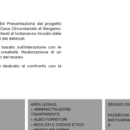
tivi Presentazione del progetto
 Casa Circondariale di Bergamo:
ntesti di lontananza forzata dalle
i dei detenuti.
basato sull’interazione con le
reatività. Realizzazione di un
to del museo.
o dedicato al confronto con la
AREA LEGALE
SEGUICI SU
AMMINISTRAZIONE
TRASPARENTE
FACEBOOK
ALBO FORNITORI
INSTAGRA
MOG 231 E CODICE ETICO
X
WHISTLEBLOWING