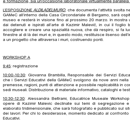
e formazione, sia un’occasione laboratoriale virtualmente parallela 
L’ESPOSIZIONE
ALDILADELMURO
, che documenta l’attività svolta n
GAMeC all’interno della Casa Circondariale di Bergamo, sarà ospit
museo e resterà in visione fino al prossimo 20 marzo. In mostra un
dai detenuti e ispirati all’arte di Kazimir Malevič, in cui il fogli
accogliere e creare una spazialità nuova, che dà respiro, si fa 
finestre al di là dei muri e, in questo modo, restituisce ilsenso de
a un progetto che attraversa i muri, costruendo ponti.
WORKSHOP A
9:45
: registrazione
10:00-10:30
: Giovanna Brambilla, Responsabile dei Servizi Educa
che i Servizi Educativi della GAMeC svolgono da nove anni nella
premesse, ragioni, punti di attenzione e possibile replicabilità in co
sedi museali. Distribuzione di materiale informativo, cataloghi e test
10:30-12:30
: Alessandra Beltrami, Educatrice Museale Workshop 
opere di Kazimir Malevic declinate sui temi di segregazione e 
elaborato tridimensionale, che sarà fotografato e pubblicato sul s
dei lavori. Per chi lo desiderasse, momento dedicato al confronto
Educativi.