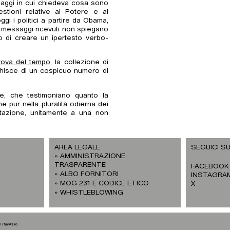
saggi in cui chiedeva cosa sono
tioni relative al Potere e al
gi i politici a partire da Obama,
i messaggi ricevuti non spiegano
vo di creare un ipertesto verbo-
prova del tempo
, la collezione di
hisce di un cospicuo numero di
se, che testimoniano quanto la
e pur nella pluralità odierna dei
tazione, unitamente a una non
AREA LEGALE
SEGUICI SU
AMMINISTRAZIONE
TRASPARENTE
FACEBOOK
ALBO FORNITORI
INSTAGRA
MOG 231 E CODICE ETICO
X
WHISTLEBLOWING