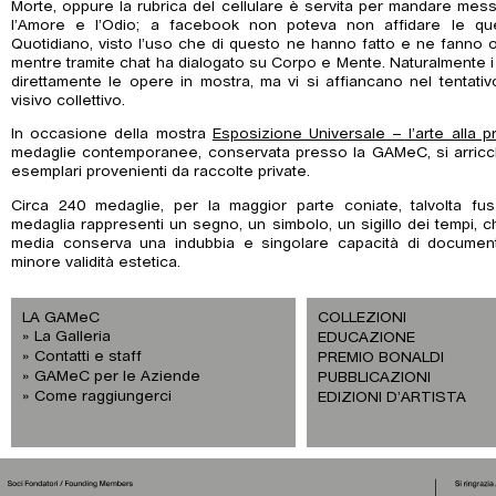
Morte, oppure la rubrica del cellulare è servita per mandare mes
l’Amore e l’Odio; a facebook non poteva non affidare le ques
Quotidiano, visto l’uso che di questo ne hanno fatto e ne fanno og
mentre tramite chat ha dialogato su Corpo e Mente. Naturalmente 
direttamente le opere in mostra, ma vi si affiancano nel tentati
visivo collettivo.
In occasione della mostra
Esposizione Universale – l’arte alla 
medaglie contemporanee, conservata presso la GAMeC, si arricc
esemplari provenienti da raccolte private.
Circa 240 medaglie, per la maggior parte coniate, talvolta fu
medaglia rappresenti un segno, un simbolo, un sigillo dei tempi, ch
media conserva una indubbia e singolare capacità di documen
minore validità estetica.
LA GAMeC
COLLEZIONI
La Galleria
EDUCAZIONE
Contatti e staff
PREMIO BONALDI
GAMeC per le Aziende
PUBBLICAZIONI
Come raggiungerci
EDIZIONI D’ARTISTA