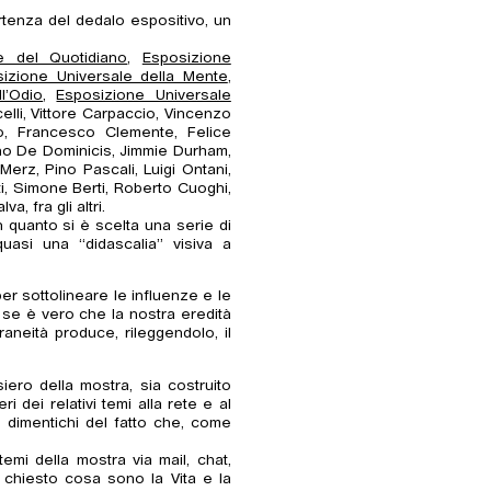
artenza del dedalo espositivo, un
e del Quotidiano
,
Esposizione
izione Universale della Mente
,
l’Odio
,
Esposizione Universale
elli, Vittore Carpaccio, Vincenzo
to, Francesco Clemente, Felice
ino De Dominicis, Jimmie Durham,
erz, Pino Pascali, Luigi Ontani,
nti, Simone Berti, Roberto Cuoghi,
 fra gli altri.
in quanto si è scelta una serie di
quasi una “didascalia” visiva a
 per sottolineare le influenze e le
 se è vero che la nostra eredità
neità produce, rileggendolo, il
iero della mostra, sia costruito
 dei relativi temi alla rete e al
 dimentichi del fatto che, come
mi della mostra via mail, chat,
ha chiesto cosa sono la Vita e la