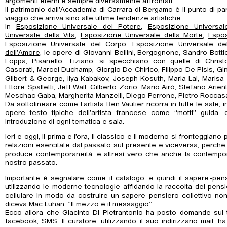
argomenti eterni e sempre diversamente affrontati.
Il patrimonio dall’Accademia di Carrara di Bergamo è il punto di p
viaggio che arriva sino alle ultime tendenze artistiche.
In
Esposizione Universale del Potere
,
Esposizione Universal
Universale della Vita
,
Esposizione Universale della Morte
,
Espos
Esposizione Universale del Corpo
,
Esposizione Universale del
dell’Amore
, le opere di Giovanni Bellini, Bergognone, Sandro Bottic
Foppa, Pisanello, Tiziano, si specchiano con quelle di Chris
Casorati, Marcel Duchamp, Giorgio De Chirico, Filippo De Pisis, G
Gilbert & George, Ilya Kabakov, Joseph Kosuth, Maria Lai, Marisa M
Ettore Spalletti, Jeff Wall, Gilberto Zorio, Mario Airò, Stefano Arie
Meschac Gaba, Margherita Manzelli, Diego Perrone, Pietro Roccasalva,
Da sottolineare come l’artista Ben Vautier ricorra in tutte le sale, 
opere testo tipiche dell’artista francese come “motti” guida, 
introduzione di ogni tematica e sala.
Ieri e oggi, il prima e l’ora, il classico e il moderno si fronteggiano
relazioni esercitate dal passato sul presente e viceversa, perché
produce contemporaneità, è altresì vero che anche la contempora
nostro passato.
Importante è segnalare come il catalogo, e quindi il sapere-pens
utilizzando le moderne tecnologie affidando la raccolta dei pensieri
cellulare in modo da costruire un sapere-pensiero collettivo non
diceva Mac Luhan, “Il mezzo è il messaggio”.
Ecco allora che Giacinto Di Pietrantonio ha posto domande sui te
facebook, SMS. Il curatore, utilizzando il suo indirizzario mail, 