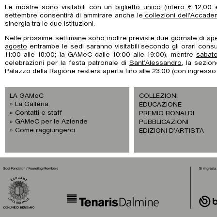
Le mostre sono visitabili con un
biglietto unico
(intero € 12,00 e
settembre consentirà di ammirare anche le
collezioni dell’Accade
sinergia tra le due istituzioni.
Nelle prossime settimane sono inoltre previste due giornate di
ape
agosto
entrambe le sedi saranno visitabili secondo gli orari consu
11:00 alle 18:00; la GAMeC dalle 10:00 alle 19:00), mentre
sabat
celebrazioni per la festa patronale di
Sant’Alessandro
, la sezio
Palazzo della Ragione resterà aperta fino alle 23:00 (con ingresso 
LA GAMeC
COLLEZIONI
La Galleria
EDUCAZIONE
Contatti e staff
PREMIO BONALDI
GAMeC per le Aziende
PUBBLICAZIONI
Come raggiungerci
EDIZIONI D’ARTISTA