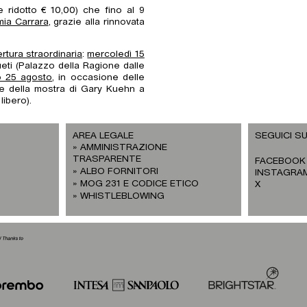
 ridotto € 10,00) che fino al 9
mia Carrara
, grazie alla rinnovata
rtura straordinaria
:
mercoledì 15
eti (Palazzo della Ragione dalle
o 25 agosto
, in occasione delle
ne della mostra di Gary Kuehn a
libero).
AREA LEGALE
SEGUICI SU
AMMINISTRAZIONE
TRASPARENTE
FACEBOOK
ALBO FORNITORI
INSTAGRA
MOG 231 E CODICE ETICO
X
WHISTLEBLOWING