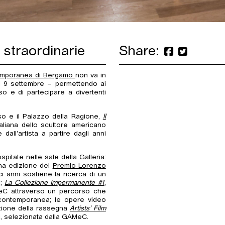
straordinarie
Share:
temporanea di Bergamo
non va in
l 9 settembre – permettendo ai
rso e di partecipare a divertenti
aso e il Palazzo della Ragione,
Il
taliana dello scultore americano
ll’artista a partire dagli anni
pitate nelle sale della Galleria:
ona edizione del
Premio Lorenzo
i anni sostiene la ricerca di un
i;
La Collezione Impermanente #1
,
AMeC attraverso un percorso che
 contemporanea; le opere video
dizione della rassegna
Artists’ Film
zi, selezionata dalla GAMeC.