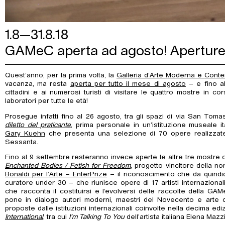
1.8—31.8.18
GAMeC aperta ad agosto! Aperture 
Quest’anno, per la prima volta, la
Galleria d’Arte Moderna e Con
vacanza, ma resta
aperta per tutto il mese di agosto
– e fino a
cittadini e ai numerosi turisti di visitare le quattro mostre in co
laboratori per tutte le età!
Prosegue infatti fino al 26 agosto, tra gli spazi di via San Tom
diletto del praticante
, prima personale in un’istituzione museale i
Gary Kuehn
che presenta una selezione di 70 opere realizzate da
Sessanta.
Fino al 9 settembre resteranno invece aperte le altre tre mostre os
Enchanted Bodies / Fetish for Freedom
, progetto vincitore della n
Bonaldi per l’Arte – EnterPrize
– il riconoscimento che da quindic
curatore under 30 – che riunisce opere di 17 artisti internazional
che racconta il costituirsi e l’evolversi delle raccolte della G
pone in dialogo autori moderni, maestri del Novecento e arte
proposte dalle istituzioni internazionali coinvolte nella decima e
International
, tra cui
I’m Talking To You
dell’artista italiana Elena Maz