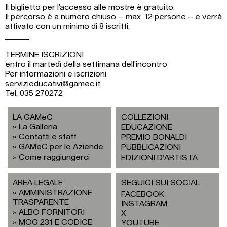
Il biglietto per l’accesso alle mostre è gratuito.
Il percorso è a numero chiuso – max. 12 persone – e verrà
attivato con un minimo di 8 iscritti.
______
TERMINE ISCRIZIONI
entro il martedì della settimana dell’incontro
Per informazioni e iscrizioni
servizieducativi@gamec.it
Tel. 035 270272
LA GAMeC
COLLEZIONI
La Galleria
EDUCAZIONE
Contatti e staff
PREMIO BONALDI
GAMeC per le Aziende
PUBBLICAZIONI
Come raggiungerci
EDIZIONI D’ARTISTA
AREA LEGALE
SEGUICI SUI SOCIAL
AMMINISTRAZIONE
FACEBOOK
TRASPARENTE
INSTAGRAM
ALBO FORNITORI
X
MOG 231 E CODICE
YOUTUBE