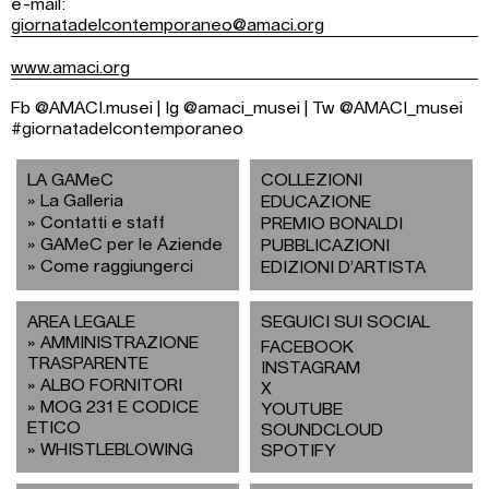
e-mail:
giornatadelcontemporaneo@amaci.org
www.amaci.org
Fb @AMACI.musei | Ig @amaci_musei | Tw @AMACI_musei
#giornatadelcontemporaneo
LA GAMeC
COLLEZIONI
La Galleria
EDUCAZIONE
Contatti e staff
PREMIO BONALDI
GAMeC per le Aziende
PUBBLICAZIONI
Come raggiungerci
EDIZIONI D’ARTISTA
AREA LEGALE
SEGUICI SUI SOCIAL
AMMINISTRAZIONE
FACEBOOK
TRASPARENTE
INSTAGRAM
ALBO FORNITORI
X
MOG 231 E CODICE
YOUTUBE
ETICO
SOUNDCLOUD
WHISTLEBLOWING
SPOTIFY