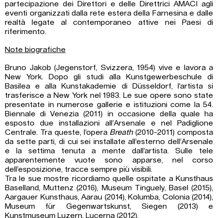
partecipazione dei Direttori e delle Direttrici AMACI agli
eventi organizzati dalla rete estera della Farnesina e dalle
realtà legate al contemporaneo attive nei Paesi di
riferimento.
Note biografiche
Bruno Jakob (Jegenstorf, Svizzera, 1954) vive e lavora a
New York. Dopo gli studi alla Kunstgewerbeschule di
Basilea e alla Kunstakademie di Düsseldorf, l’artista si
trasferisce a New York nel 1983. Le sue opere sono state
presentate in numerose gallerie e istituzioni come la 54.
Biennale di Venezia (2011) in occasione della quale ha
esposto due installazioni all’Arsenale e nel Padiglione
Centrale. Tra queste, l’opera
Breath
(2010-2011) composta
da sette parti, di cui sei installate all’esterno dell’Arsenale
e la settima tenuta a mente dall’artista. Sulle tele
apparentemente vuote sono apparse, nel corso
dell’esposizione, tracce sempre più visibili.
Tra le sue mostre ricordiamo quelle ospitate a Kunsthaus
Baselland, Muttenz (2016), Museum Tinguely, Basel (2015),
Aargauer Kunsthaus, Aarau (2014), Kolumba, Colonia (2014),
Museum für Gegenwartskunst, Siegen (2013) e
Kunstmuseum Luzern, Lucerna (2012).