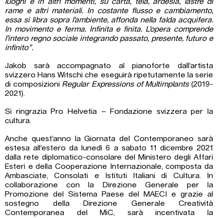
luoghi e in altri momenti, su carta, tela, ardesia, lastre di
rame e altri materiali. In costante flusso e cambiamento,
essa si libra sopra l’ambiente, affonda nella falda acquifera.
In movimento e ferma. Infinita e finita. L’opera comprende
l’intero regno sociale integrando passato, presente, futuro e
infinito”.
Jakob sarà accompagnato al pianoforte dall’artista
svizzero Hans Witschi che eseguirà ripetutamente la serie
di composizioni
Regular Expressions of Multimplants
(2019-
2021).
Si ringrazia Pro Helvetia – Fondazione svizzera per la
cultura.
Anche quest’anno la Giornata del Contemporaneo sarà
estesa all’estero da lunedì 6 a sabato 11 dicembre 2021
dalla rete diplomatico-consolare del Ministero degli Affari
Esteri e della Cooperazione Internazionale, composta da
Ambasciate, Consolati e Istituti Italiani di Cultura. In
collaborazione con la Direzione Generale per la
Promozione del Sistema Paese del MAECI e grazie al
sostegno della Direzione Generale Creatività
Contemporanea del MiC, sarà incentivata la