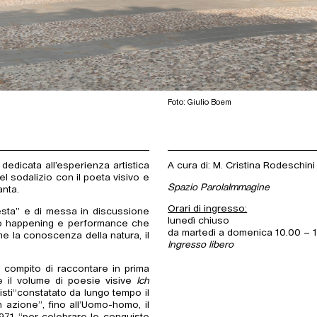
Foto: Giulio Boem
edicata all’esperienza artistica
A cura di: M. Cristina Rodeschini
el sodalizio con il poeta visivo e
Spazio ParolaImmagine
anta.
Orari di ingresso:
testa” e di messa in discussione
lunedì chiuso
erso happening e performance che
da martedì a domenica 10.00 – 1
me la conoscenza della natura, il
Ingresso libero
il compito di raccontare in prima
 il volume di poesie visive
Ich
rtisti“constatato da lungo tempo il
n azione”, fino all’Uomo-homo, il