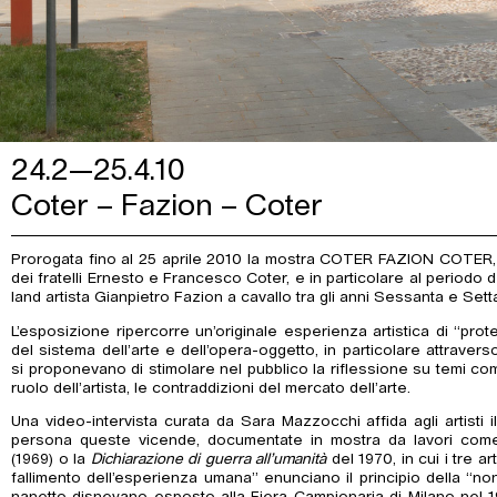
24.2—25.4.10
Coter – Fazion – Coter
Prorogata fino al 25 aprile 2010 la mostra COTER FAZION COTER, d
dei fratelli Ernesto e Francesco Coter, e in particolare al periodo d
land artista Gianpietro Fazion a cavallo tra gli anni Sessanta e Sett
L’esposizione ripercorre un’originale esperienza artistica di “pro
del sistema dell’arte e dell’opera-oggetto, in particolare attrav
si proponevano di stimolare nel pubblico la riflessione su temi co
ruolo dell’artista, le contraddizioni del mercato dell’arte.
Una video-intervista curata da Sara Mazzocchi affida agli artisti 
persona queste vicende, documentate in mostra da lavori come
(1969) o la
Dichiarazione di guerra all’umanità
del 1970, in cui i tre a
fallimento dell’esperienza umana” enunciano il principio della “no