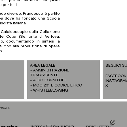
971 “per celebrare le conquiste
per tutti”.
trade diverse: Francesco è partito
amoa dove ha fondato una Scuola
dista italiana.
 Caleidoscopio della Collezione
e Coter (Semonte di Vertova,
, documentando in sintesi la
ca, fino alla produzione di opere
o.
AREA LEGALE
SEGUICI SU
AMMINISTRAZIONE
TRASPARENTE
FACEBOOK
ALBO FORNITORI
INSTAGRA
MOG 231 E CODICE ETICO
X
WHISTLEBLOWING