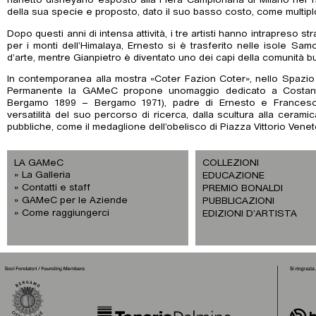
nanetto disneyano esposto alla Fiera Campionaria di Milano nel 1
della sua specie e proposto, dato il suo basso costo, come multiplo 
Dopo questi anni di intensa attività, i tre artisti hanno intrapreso s
per i monti dell’Himalaya, Ernesto si è trasferito nelle isole S
d’arte, mentre Gianpietro è diventato uno dei capi della comunità bud
In contemporanea alla mostra «Coter Fazion Coter», nello Spazio
Permanente la GAMeC propone unomaggio dedicato a Costant
Bergamo 1899 – Bergamo 1971), padre di Ernesto e Francesco
versatilità del suo percorso di ricerca, dalla scultura alla cerami
pubbliche, come il medaglione dell’obelisco di Piazza Vittorio Venet
LA GAMeC
COLLEZIONI
La Galleria
EDUCAZIONE
Contatti e staff
PREMIO BONALDI
GAMeC per le Aziende
PUBBLICAZIONI
Come raggiungerci
EDIZIONI D’ARTISTA