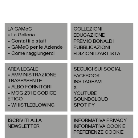
LA GAMeC
COLLEZIONI
La Galleria
EDUCAZIONE
Contatti e staff
PREMIO BONALDI
GAMeC per le Aziende
PUBBLICAZIONI
Come raggiungerci
EDIZIONI D’ARTISTA
AREA LEGALE
SEGUICI SUI SOCIAL
AMMINISTRAZIONE
FACEBOOK
TRASPARENTE
INSTAGRAM
ALBO FORNITORI
X
MOG 231 E CODICE
YOUTUBE
ETICO
SOUNDCLOUD
WHISTLEBLOWING
SPOTIFY
ISCRIVITI ALLA
INFORMATIVA PRIVACY
NEWSLETTER
INFORMATIVA COOKIE
PREFERENZE COOKIE