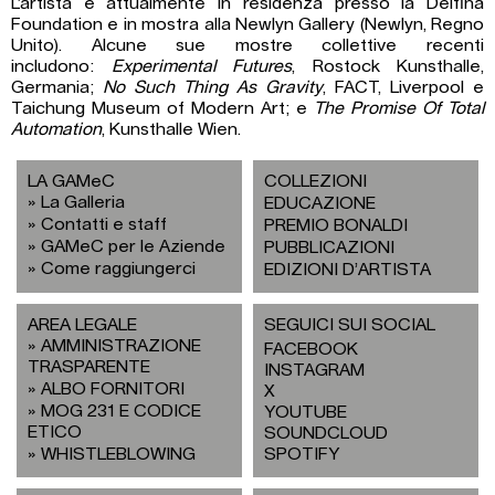
L’artista è attualmente in residenza presso la Delfina
Foundation e in mostra alla Newlyn Gallery (Newlyn, Regno
Unito). Alcune sue mostre collettive recenti
includono:
Experimental Futures
, Rostock Kunsthalle,
Germania;
No Such Thing As Gravity
, FACT, Liverpool e
Taichung Museum of Modern Art; e
The Promise Of Total
Automation
, Kunsthalle Wien.
LA GAMeC
COLLEZIONI
La Galleria
EDUCAZIONE
Contatti e staff
PREMIO BONALDI
GAMeC per le Aziende
PUBBLICAZIONI
Come raggiungerci
EDIZIONI D’ARTISTA
AREA LEGALE
SEGUICI SUI SOCIAL
AMMINISTRAZIONE
FACEBOOK
TRASPARENTE
INSTAGRAM
ALBO FORNITORI
X
MOG 231 E CODICE
YOUTUBE
ETICO
SOUNDCLOUD
WHISTLEBLOWING
SPOTIFY