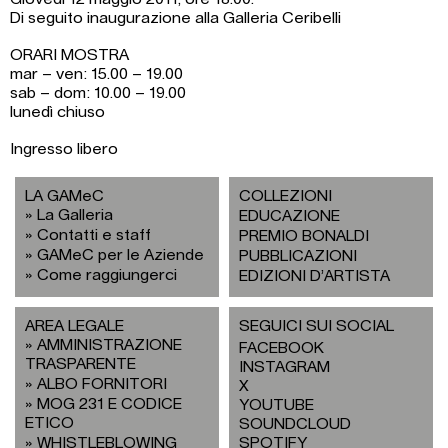
Di seguito inaugurazione alla Galleria Ceribelli
ORARI MOSTRA
mar – ven: 15.00 – 19.00
sab – dom: 10.00 – 19.00
lunedì chiuso
Ingresso libero
LA GAMeC
COLLEZIONI
La Galleria
EDUCAZIONE
Contatti e staff
PREMIO BONALDI
GAMeC per le Aziende
PUBBLICAZIONI
Come raggiungerci
EDIZIONI D’ARTISTA
AREA LEGALE
SEGUICI SUI SOCIAL
AMMINISTRAZIONE
FACEBOOK
TRASPARENTE
INSTAGRAM
ALBO FORNITORI
X
MOG 231 E CODICE
YOUTUBE
ETICO
SOUNDCLOUD
WHISTLEBLOWING
SPOTIFY