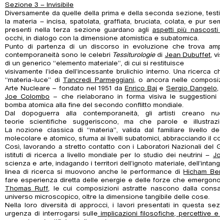
Sezione 3 – Invisibile
Diversamente da quelle della prima e della seconda sezione, testi
la materia – incisa, spatolata, graffiata, bruciata, colata, e pur 
presenti nella terza sezione guardano agli
aspetti più nascosti
occhi, in dialogo con la dimensione atomistica e subatomica.
Punto di partenza di un discorso in evoluzione che trova ampi
contemporaneità sono le celebri
Tessiturologie
di
Jean Dubuffet
, v
di un generico “elemento materiale”, di cui si restituisce
visivamente l’idea dell’incessante brulichio interno. Una ricerca 
“materia-luce” di
Tancredi Parmeggiani
, o ancora nelle composiz
Arte Nucleare – fondato nel 1951 da
Enrico Baj
e
Sergio Dangelo
Joe Colombo
– che rielaborano in forma visiva le suggestioni 
bomba atomica alla fine del secondo conflitto mondiale.
Dal dopoguerra alla contemporaneità, gli artisti creano 
teorie scientifiche suggeriscono, ma che parole e illustraz
La nozione classica di “materia”, valida dal familiare livello degli
molecolare e atomico, sfuma ai livelli subatomici, abbracciando il c
Così, lavorando a stretto contatto con i Laboratori Nazionali del 
istituti di ricerca a livello mondiale per lo studio dei neutrini –
J
scienza e arte, indagando i territori dell’ignoto materiale, dell’inta
linea di ricerca si muovono anche le performance di
Hicham Be
fare esperienza diretta delle energie e delle forze che emergono 
Thomas Ruff
, le cui composizioni astratte nascono dalla cons
universo microscopico, oltre la dimensione tangibile delle cose.
Nella loro diversità di approcci, i lavori presentati in questa 
urgenza di interrogarsi sulle
implicazioni filosofiche, percettive e