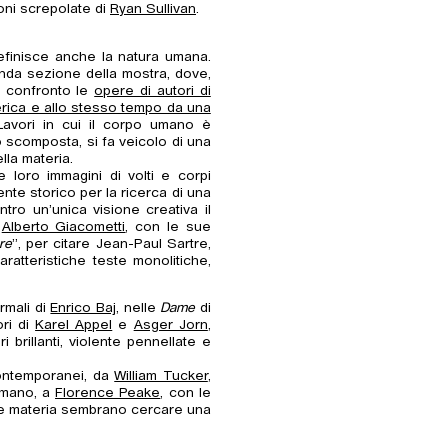
ioni screpolate di
Ryan Sullivan
.
finisce anche la natura umana.
conda sezione della mostra, dove,
a confronto le
opere di autori di
rica e allo stesso tempo da una
Lavori in cui il corpo umano è
o scomposta, si fa veicolo di una
lla materia.
e loro immagini di volti e corpi
dente storico per la ricerca di una
tro un’unica visione creativa il
o
Alberto Giacometti
, con le sue
re
”, per citare Jean-Paul Sartre,
aratteristiche teste monolitiche,
ormali di
Enrico Baj
, nelle
Dame
di
ori di
Karel Appel
e
Asger Jorn
,
i brillanti, violente pennellate e
 contemporanei, da
William Tucker
,
 umano, a
Florence Peake
, con le
po e materia sembrano cercare una