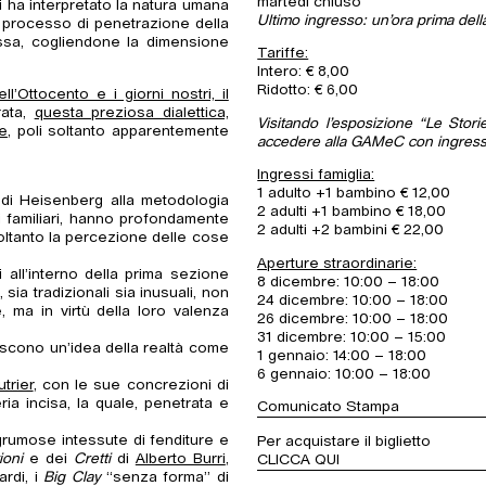
martedì chiuso
hi ha interpretato la natura umana
Ultimo ingresso: un’ora prima dell
l processo di penetrazione della
tessa, cogliendone la dimensione
Tariffe:
Intero: € 8,00
Ridotto: € 6,00
l’Ottocento e i giorni nostri, il
rata,
questa preziosa dialettica,
Visitando l’esposizione “Le Stori
le
, poli soltanto apparentemente
accedere alla GAMeC con ingress
Ingressi famiglia:
1 adulto +1 bambino € 12,00
e di Heisenberg alla metodologia
2 adulti +1 bambino € 18,00
oi familiari, hanno profondamente
2 adulti +2 bambini € 22,00
soltanto la percezione delle cose
Aperture straordinarie:
 all’interno della prima sezione
8 dicembre: 10:00 – 18:00
sia tradizionali sia inusuali, non
24 dicembre: 10:00 – 18:00
 ma in virtù della loro valenza
26 dicembre: 10:00 – 18:00
31 dicembre: 10:00 – 15:00
uiscono un’idea della realtà come
1 gennaio: 14:00 – 18:00
6 gennaio: 10:00 – 18:00
trier
, con le sue concrezioni di
ia incisa, la quale, penetrata e
Comunicato Stampa
 grumose intessute di fenditure e
Per acquistare il biglietto
oni
e dei
Cretti
di
Alberto Burri
,
CLICCA QUI
ardi, i
Big Clay
“senza forma” di