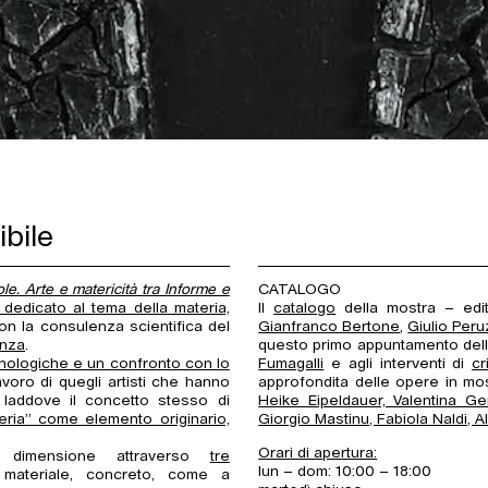
ibile
le. Arte e matericità tra Informe e
CATALOGO
dedicato al tema della materia,
Il
catalogo
della mostra – ed
con la consulenza scientifica del
Gianfranco Bertone
,
Giulio Peru
nza
.
questo primo appuntamento della 
ecnologiche e un confronto con lo
Fumagalli
e agli interventi di
cr
avoro di quegli artisti che hanno
approfondita delle opere in mo
, laddove il concetto stesso di
Heike Eipeldauer, Valentina Gerv
eria” come elemento originario,
Giorgio Mastinu, Fabiola Naldi, A
Orari di apertura:
ta dimensione attraverso
tre
lun – dom: 10:00 – 18:00
 materiale, concreto, come a