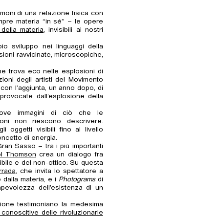
moni di una relazione fisica con
sempre materia “in sé” – le opere
 della materia
, invisibili ai nostri
o sviluppo nei linguaggi della
isioni ravvicinate, microscopiche,
che trova eco nelle esplosioni di
ioni degli artisti del Movimento
, con l’aggiunta, un anno dopo, di
provocate dall’esplosione della
nuove immagini di ciò che le
ioni non riescono descrivere.
 oggetti visibili fino al livello
oncetto di energia.
Gran Sasso – tra i più importanti
ol Thomson
crea un dialogo fra
ngibile e del non-ottico. Su questa
rrada
, che invita lo spettatore a
dalla materia, e i
Photograms
di
apevolezza dell’esistenza di un
sezione testimoniano la medesima
 conoscitive delle rivoluzionarie