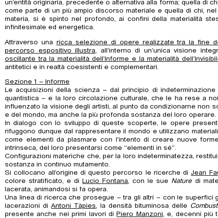
un’entità originaria, precedente o alternativa alla forma; quella di c
come parte di un più ampio discorso materiale e quella di chi, ne
materia, si è spinto nel profondo, ai confini della materialità s
infinitesimale ed energetica.
Attraverso una
ricca selezione di opere realizzate tra la fine del
percorso espositivo illustra
, all’interno di un’unica visione integ
oscillante tra la materialità dell’Informe e la materialità dell’Invisibi
antitetici e in realtà coesistenti e complementari.
Sezione 1 – Informe
Le acquisizioni della scienza – dal principio di indeterminazion
quantistica – e la loro circolazione culturale, che le ha rese a n
influenzato la visione degli artisti, al punto da condizionarne non 
e del mondo, ma anche la più profonda sostanza del loro operare.
In dialogo con lo sviluppo di queste scoperte, le opere presenti
rifuggono dunque dal rappresentare il mondo e utilizzano materiali, 
come elementi da plasmare con l’intento di creare nuove forme,
intrinseca, del loro presentarsi come “elementi in sé”.
Configurazioni materiche che, per la loro indeterminatezza, restit
sostanza in continuo mutamento.
Si collocano all’origine di questo percorso le ricerche di
Jean Fau
colore stratificato, e di
Lucio Fontana
, con le sue
Nature
di mater
lacerata, animandosi si fa opera.
Una linea di ricerca che prosegue – tra gli altri – con le superfici
lacerazioni di
Antoni Tàpies
, la densità bituminosa delle
Combusti
presente anche nei primi lavori di
Piero Manzoni
, e, decenni più t