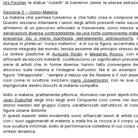
Urs Fischer
, le statue “colanti” di Cameron Jamie, le eteree astraz
Sezione 2 – Uomo-Materia
La materia che permea l’universo e che tutto crea e compone de
Questo lasciano intendere i lavori degli artisti presenti nella se
all’interno di un percorso articolato e trasversale, sono messe 
generazioni diverse contraddistinte da una forte componente mate
presenza, più o meno manifesta, dell’elemento antropomorfo
. 
dunque
in primis
un “corpo materico” e in cui la figura, accennata 
visione integrata del mondo, tenuta assieme dal principio stesso de
Le sintesi plastiche di
Auguste Rodin
e
Medardo Rosso
, con l
affioranti da blocchi indistinti, costituiscono un significativo prece
serie di artisti che, in forme diverse, hanno fatto convergere den
discorso sulla materia e l’indagine sull’uomo. Ne è un esempi
figure “intrappolate”, “
sempre a mezza via fra l’essere e il non esse
così come lo scultore svizzero
Hans Josephsohn
, con le sue c
imprigionate dentro blocchi di materia compatta.
Volto e materia, prettamente pittorica, ritornano nei primi dipinti inf
Jean Dubuffet
degli inizi degli anni Cinquanta così come nei lav
storici membri del gruppo Cobra, caratterizzati dall’utilizzo di color
figure umane distorte.
A questi maestri della modernità sono affiancati lavori di artisti
con i suoi agglomerati di materia a metà tra la roccia e il corpo
sue sculture informali, esito di performance collettive in cui cor
sintesi dinamica.