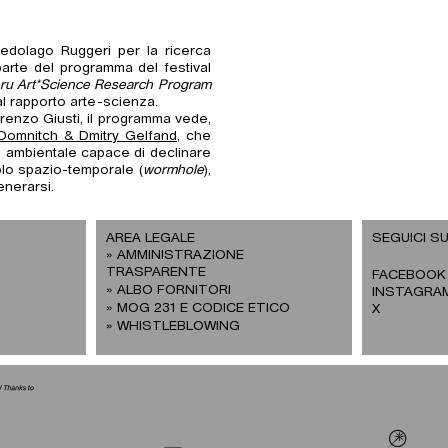
edolago Ruggeri per la ricerca
 parte del programma del festival
ru Art*Science Research Program
 al rapporto arte-scienza.
renzo Giusti, il programma vede,
 Domnitch & Dmitry Gelfand
, che
 ambientale capace di declinare
colo spazio-temporale (
wormhole
),
enerarsi.
AREA LEGALE
SEGUICI SU
AMMINISTRAZIONE
TRASPARENTE
FACEBOOK
ALBO FORNITORI
INSTAGRA
MOG 231 E CODICE ETICO
X
WHISTLEBLOWING