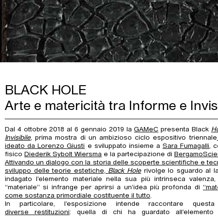
BLACK HOLE
Arte e matericità tra Informe e Invis
Dal 4 ottobre 2018 al 6 gennaio 2019 la
GAMeC
presenta Black
Ho
Invisibile
, prima mostra di un ambizioso ciclo espositivo triennale
ideato da Lorenzo Giusti
e sviluppato insieme a
Sara Fumagalli
, 
fisico
Diederik Sybolt Wiersma
e la partecipazione di
BergamoScie
Attivando un dialogo con la storia delle scoperte scientifiche e t
sviluppo delle teorie estetiche,
Black Hole
rivolge lo sguardo al l
indagato l’elemento materiale nella sua più intrinseca valenza
“materiale” si infrange per aprirsi a un’idea più profonda di
“mat
come sostanza primordiale costituente il tutto
.
In particolare, l’esposizione intende raccontare ques
diverse restituzioni
: quella di chi ha guardato all’elemento