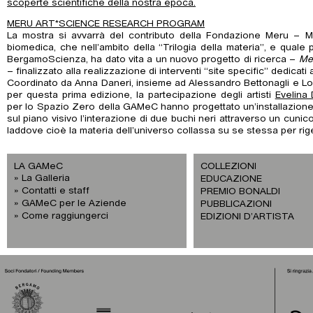
scoperte scientifiche della nostra epoca.
MERU ART*SCIENCE RESEARCH PROGRAM
La mostra si avvarrà del contributo della Fondazione Meru – M
biomedica, che nell’ambito della “Trilogia della materia”, e quale
BergamoScienza, ha dato vita a un nuovo progetto di ricerca –
Me
– finalizzato alla realizzazione di interventi “site specific” dedicati
Coordinato da Anna Daneri, insieme ad Alessandro Bettonagli e Lo
per questa prima edizione, la partecipazione degli artisti
Evelina
per lo Spazio Zero della GAMeC hanno progettato un’installazione
sul piano visivo l’interazione di due buchi neri attraverso un cuni
laddove cioè la materia dell’universo collassa su se stessa per rig
LA GAMeC
COLLEZIONI
La Galleria
EDUCAZIONE
Contatti e staff
PREMIO BONALDI
GAMeC per le Aziende
PUBBLICAZIONI
Come raggiungerci
EDIZIONI D’ARTISTA