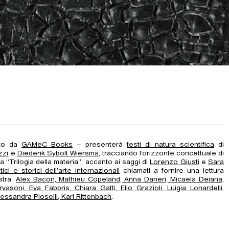
ito da
GAMeC Books
– presenterà
testi di natura scientifica
di
zzi
e
Diederik Sybolt Wiersma
, tracciando l’orizzonte concettuale di
“Trilogia della materia”, accanto ai saggi di
Lorenzo Giusti
e
Sara
itici e storici dell’arte internazionali
chiamati a fornire una lettura
stra:
Alex Bacon, Mathieu Copeland, Anna Daneri, Micaela Deiana,
asoni, Eva Fabbris, Chiara Gatti, Elio Grazioli, Luigia Lonardelli,
lessandra Pioselli, Kari Rittenbach
.