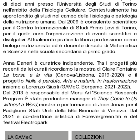
di dieci anni presso l’Università degli Studi di Torino
nell’ambito della Fisiologia Cellulare. Contestualmente ha
approfondito gli studi nel campo della fisiologia e patologia
della nutrizione umana. Dal 2009 è consulente scientifico
per il Centro Internazionale di Studi Primo Levi di Torino,
per il quale cura l’organizzazione di eventi scientifici e
divulgativi. Attualmente pratica la libera professione come
biologo nutrizionista ed è docente di ruolo di Matematica
e Scienze nella scuola secondaria di primo grado.
Anna Daneri è curatrice indipendente. Tra i progetti più
recenti da lei curati ricordiamo la mostra di Claire Fontaine
La borsa e la vita
(Genova/Lisbona, 2019-2020) e il
progetto
Nulla è perduto. Arte e materia in trasformazione
insieme a Lorenzo Giusti (GAMeC, Bergamo, 2021-2022).
Dal 2013 è responsabile del Meru Art*Science Research
Program. È stata production manager di
They Come to Us
without a Word
, mostra e performance di Joan Jonas per il
Padiglione Stati Uniti della 56a Biennale di Venezia. Dal
2021 è co-direttrice artistica di Forevergreen.fm e del
festival Electropark.
LA GAMeC
COLLEZIONI