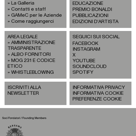
La Galleria
EDUCAZIONE
Contatti e staff
PREMIO BONALDI
GAMeC per le Aziende
PUBBLICAZIONI
Come raggiungerci
EDIZIONI D’ARTISTA
AREA LEGALE
SEGUICI SUI SOCIAL
AMMINISTRAZIONE
FACEBOOK
TRASPARENTE
INSTAGRAM
ALBO FORNITORI
X
MOG 231 E CODICE
YOUTUBE
ETICO
SOUNDCLOUD
WHISTLEBLOWING
SPOTIFY
ISCRIVITI ALLA
INFORMATIVA PRIVACY
NEWSLETTER
INFORMATIVA COOKIE
PREFERENZE COOKIE