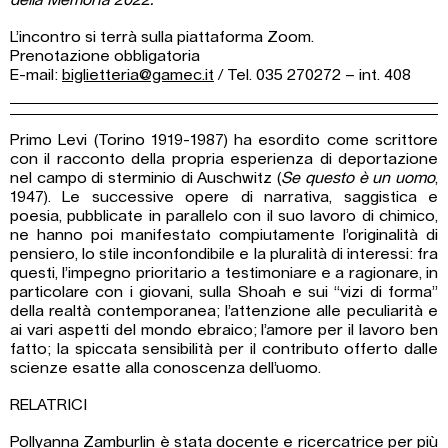
della Memoria 2022.
L’incontro si terrà sulla piattaforma Zoom.
Prenotazione obbligatoria
E-mail:
biglietteria@gamec.it
/ Tel. 035 270272 – int. 408
Primo Levi (Torino 1919-1987) ha esordito come scrittore
con il racconto della propria esperienza di deportazione
nel campo di sterminio di Auschwitz (
Se questo è un uomo
,
1947). Le successive opere di narrativa, saggistica e
poesia, pubblicate in parallelo con il suo lavoro di chimico,
ne hanno poi manifestato compiutamente l’originalità di
pensiero, lo stile inconfondibile e la pluralità di interessi: fra
questi, l’impegno prioritario a testimoniare e a ragionare, in
particolare con i giovani, sulla Shoah e sui “vizi di forma”
della realtà contemporanea; l’attenzione alle peculiarità e
ai vari aspetti del mondo ebraico; l’amore per il lavoro ben
fatto; la spiccata sensibilità per il contributo offerto dalle
scienze esatte alla conoscenza dell’uomo.
RELATRICI
Pollyanna Zamburlin è stata docente e ricercatrice per più