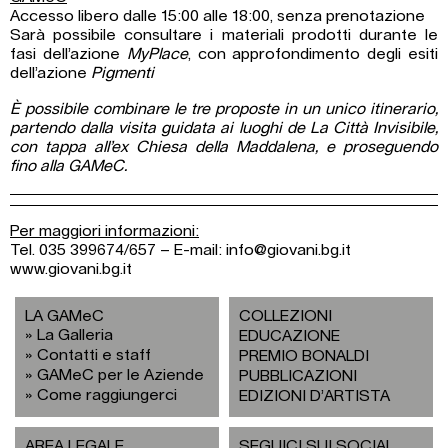
Accesso libero dalle 15:00 alle 18:00, senza prenotazione
Sarà possibile consultare i materiali prodotti durante le
fasi dell’azione
MyPlace
, con approfondimento degli esiti
dell’azione
Pigmenti
È possibile combinare le tre proposte in un unico itinerario,
partendo dalla visita guidata ai luoghi de La Città Invisibile,
con tappa all’ex Chiesa della Maddalena, e proseguendo
fino alla GAMeC.
Per maggiori informazioni:
Tel. 035 399674/657 – E-mail: info@giovani.bg.it
www.giovani.bg.it
LA GAMeC
COLLEZIONI
La Galleria
EDUCAZIONE
Contatti e staff
PREMIO BONALDI
GAMeC per le Aziende
PUBBLICAZIONI
Come raggiungerci
EDIZIONI D’ARTISTA
AREA LEGALE
SEGUICI SUI SOCIAL