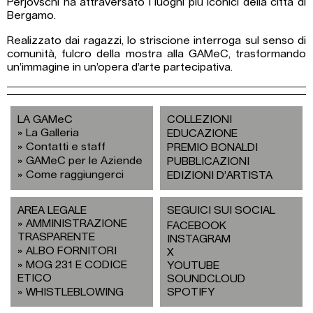
Perjovschi ha attraversato i luoghi più iconici della città di
Bergamo.
Realizzato dai ragazzi, lo striscione interroga sul senso di
comunità, fulcro della mostra alla GAMeC, trasformando
un’immagine in un’opera d’arte partecipativa.
LA GAMeC
COLLEZIONI
La Galleria
EDUCAZIONE
Contatti e staff
PREMIO BONALDI
GAMeC per le Aziende
PUBBLICAZIONI
Come raggiungerci
EDIZIONI D’ARTISTA
AREA LEGALE
SEGUICI SUI SOCIAL
AMMINISTRAZIONE
FACEBOOK
TRASPARENTE
INSTAGRAM
ALBO FORNITORI
X
MOG 231 E CODICE
YOUTUBE
ETICO
SOUNDCLOUD
WHISTLEBLOWING
SPOTIFY