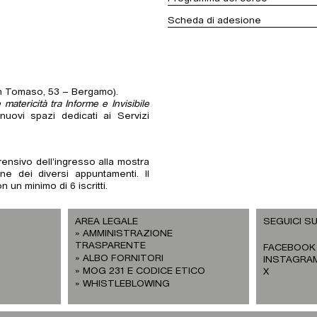
Scheda di adesione
a San Tomaso, 53 – Bergamo).
 matericità tra Informe e Invisibile
ovi spazi dedicati ai Servizi
rensivo dell’ingresso alla mostra
e dei diversi appuntamenti. Il
un minimo di 6 iscritti.
AREA LEGALE
SEGUICI SU
AMMINISTRAZIONE
TRASPARENTE
FACEBOOK
ALBO FORNITORI
INSTAGRA
MOG 231 E CODICE ETICO
X
WHISTLEBLOWING