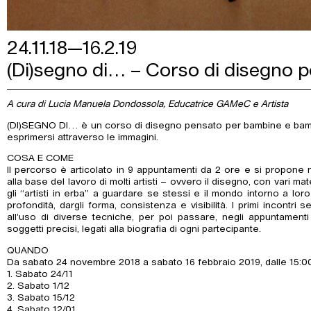
24.11.18—16.2.19
(Di)segno di… – Corso di disegno p
A cura di Lucia Manuela Dondossola, Educatrice GAMeC e Artista
(DI)SEGNO DI… è un corso di disegno pensato per bambine e bambi
esprimersi attraverso le immagini.
COSA E COME
Il percorso è articolato in 9 appuntamenti da 2 ore e si propone 
alla base del lavoro di molti artisti – ovvero il disegno, con vari ma
gli “artisti in erba” a guardare se stessi e il mondo intorno a lor
profondità, dargli forma, consistenza e visibilità. I primi incontr
all’uso di diverse tecniche, per poi passare, negli appuntamenti
soggetti precisi, legati alla biografia di ogni partecipante.
QUANDO
Da sabato 24 novembre 2018 a sabato 16 febbraio 2019, dalle 15:00
1. Sabato 24/11
2. Sabato 1/12
3. Sabato 15/12
4. Sabato 12/01