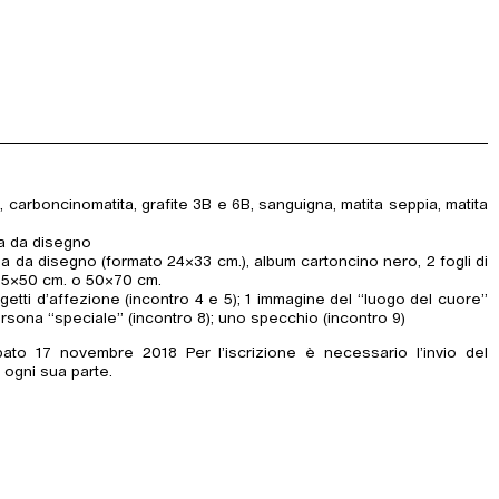
 carboncinomatita, grafite 3B e 6B, sanguigna, matita seppia, matita
 da disegno
da da disegno (formato 24×33 cm.), album cartoncino nero, 2 fogli di
i 35×50 cm. o 50×70 cm.
etti d’affezione (incontro 4 e 5); 1 immagine del “luogo del cuore”
persona “speciale” (incontro 8); uno specchio (incontro 9)
to 17 novembre 2018 Per l’iscrizione è necessario l’invio del
 ogni sua parte.