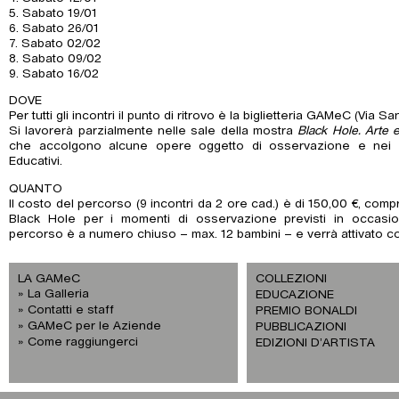
5. Sabato 19/01
6. Sabato 26/01
7. Sabato 02/02
8. Sabato 09/02
9. Sabato 16/02
DOVE
Per tutti gli incontri il punto di ritrovo è la biglietteria GAMeC (Vi
Si lavorerà parzialmente nelle sale della mostra
Black Hole. Arte e
che accolgono alcune opere oggetto di osservazione e nei nu
Educativi.
QUANTO
Il costo del percorso (9 incontri da 2 ore cad.) è di 150,00 €, comp
Black Hole per i momenti di osservazione previsti in occasion
percorso è a numero chiuso – max. 12 bambini – e verrà attivato con 
LA GAMeC
COLLEZIONI
La Galleria
EDUCAZIONE
Contatti e staff
PREMIO BONALDI
GAMeC per le Aziende
PUBBLICAZIONI
Come raggiungerci
EDIZIONI D’ARTISTA