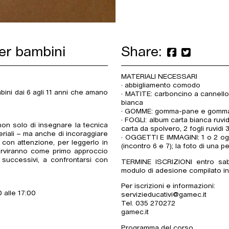
er bambini
Share:
MATERIALI NECESSARI
· abbigliamento comodo
ni dai 6 agli 11 anni che amano
· MATITE: carboncino a cannello,
bianca
· GOMME: gomma-pane e gomma
· FOGLI: album carta bianca ruvi
non solo di insegnare la tecnica
carta da spolvero, 2 fogli ruvid
teriali – ma anche di incoraggiare
· OGGETTI E IMMAGINI: 1 o 2 ogg
o con attenzione, per leggerlo in
(incontro 6 e 7); la foto di una 
i serviranno come primo approccio
 successivi, a confrontarsi con
TERMINE ISCRIZIONI entro saba
modulo di adesione compilato in
Per iscrizioni e informazioni:
 alle 17:00
servizieducativi@gamec.it
Tel. 035 270272
gamec.it
Programma del corso