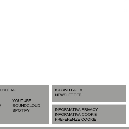
I SOCIAL
ISCRIVITI ALLA
NEWSLETTER
YOUTUBE
M
SOUNDCLOUD
INFORMATIVA PRIVACY
SPOTIFY
INFORMATIVA COOKIE
PREFERENZE COOKIE