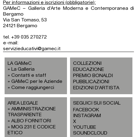
Per informazioni e iscrizioni (obbligatorie):
GAMeC – Galleria d’Arte Moderna e Contemporanea di
Bergamo
Via San Tomaso, 53
24121 Bergamo
tel. +39 035 270272
e-mail:
servizieducativi@gamec.it
LA GAMeC
COLLEZIONI
La Galleria
EDUCAZIONE
Contatti e staff
PREMIO BONALDI
GAMeC per le Aziende
PUBBLICAZIONI
Come raggiungerci
EDIZIONI D’ARTISTA
AREA LEGALE
SEGUICI SUI SOCIAL
AMMINISTRAZIONE
FACEBOOK
TRASPARENTE
INSTAGRAM
ALBO FORNITORI
X
MOG 231 E CODICE
YOUTUBE
ETICO
SOUNDCLOUD