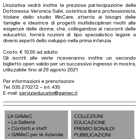
L’iniziativa vedrà inoltre la preziosa partecipazione della
Dottoressa Veronica Salvi, ostetrica libera professionista,
titolare dello studio WoCare, attenta ai bisogni delle
famiglie e ideatrice di progetti multidisciplinari rivolti alle
esigenze delle donne, che, collegandosi ai racconti delle
educatrici, fornirà nozioni di tipo specialistico legate a
diversi aspetti dello sviluppo nella prima infanzia.
Costo: € 10,00 ad adulto
Gli iscritti alle visite riceveranno inoltre un secondo
biglietto open valido per un successivo ingresso in mostra,
utilizzabile fino al 29 agosto 2021.
Per informazioni e prenotazioni
Tel. 035 270272 – int. 435
E-mail:
servizieducativi@gamec.it
LA GAMeC
COLLEZIONI
La Galleria
EDUCAZIONE
Contatti e staff
PREMIO BONALDI
GAMeC per le Aziende
PUBBLICAZIONI