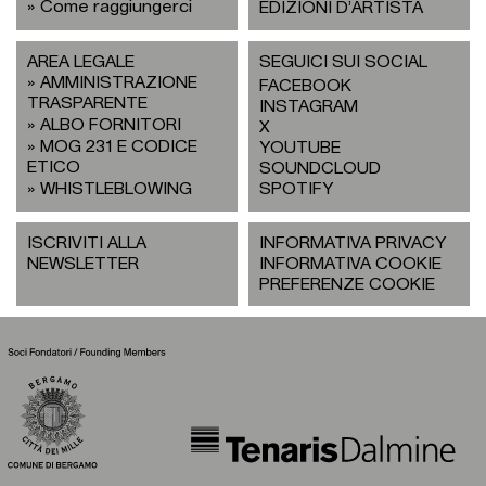
Come raggiungerci
EDIZIONI D’ARTISTA
AREA LEGALE
SEGUICI SUI SOCIAL
AMMINISTRAZIONE
FACEBOOK
TRASPARENTE
INSTAGRAM
ALBO FORNITORI
X
MOG 231 E CODICE
YOUTUBE
ETICO
SOUNDCLOUD
WHISTLEBLOWING
SPOTIFY
ISCRIVITI ALLA
INFORMATIVA PRIVACY
NEWSLETTER
INFORMATIVA COOKIE
PREFERENZE COOKIE