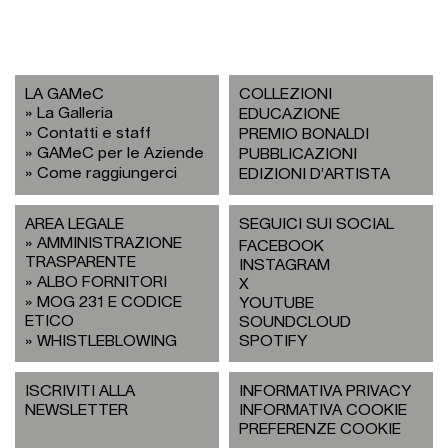
LA GAMeC
COLLEZIONI
La Galleria
EDUCAZIONE
Contatti e staff
PREMIO BONALDI
GAMeC per le Aziende
PUBBLICAZIONI
Come raggiungerci
EDIZIONI D’ARTISTA
AREA LEGALE
SEGUICI SUI SOCIAL
AMMINISTRAZIONE
FACEBOOK
TRASPARENTE
INSTAGRAM
ALBO FORNITORI
X
MOG 231 E CODICE
YOUTUBE
ETICO
SOUNDCLOUD
WHISTLEBLOWING
SPOTIFY
ISCRIVITI ALLA
INFORMATIVA PRIVACY
NEWSLETTER
INFORMATIVA COOKIE
PREFERENZE COOKIE