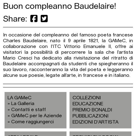
Buon compleanno Baudelaire!
Share:
In occasione del compleanno del famoso poeta francese
Charles Baudelaire, nato il 9 aprile 1821, la GAMeC, in
collaborazione con l’ITC Vittorio Emanuele II, offre ai
visitatori la possibilità di percorrere la sala che l’artista
Mario Cresci ha dedicato alla rivisitazione del ritratto di
Baudelaire accompagnati da studenti che spiegheranno il
suo lavoro, racconteranno la vita del poeta e leggeranno
alcune sue poesie, legate all’arte, in francese e in italiano.
LA GAMeC
COLLEZIONI
La Galleria
EDUCAZIONE
Contatti e staff
PREMIO BONALDI
GAMeC per le Aziende
PUBBLICAZIONI
Come raggiungerci
EDIZIONI D’ARTISTA