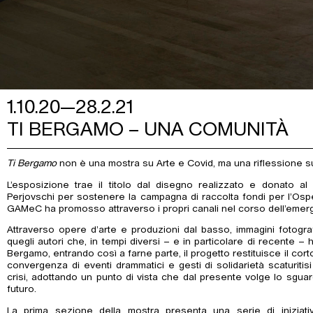
1.10.20—28.2.21
TI BERGAMO – UNA COMUNITÀ
Ti Bergamo
non è una mostra su Arte e Covid, ma una riflessione s
L’esposizione trae il titolo dal disegno realizzato e donato a
Perjovschi per sostenere la campagna di raccolta fondi per l’Osp
GAMeC ha promosso attraverso i propri canali nel corso dell’emerge
Attraverso opere d’arte e produzioni dal basso, immagini fotografi
quegli autori che, in tempi diversi – e in particolare di recente –
Bergamo, entrando così a farne parte, il progetto restituisce il cor
convergenza di eventi drammatici e gesti di solidarietà scaturitis
crisi, adottando un punto di vista che dal presente volge lo sguar
futuro.
La prima sezione della mostra presenta una serie di inizia