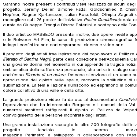
Saranno inoltre presenti i contributi visivi realizzati da alcuni degl
progetto, Jeremy Deller, Simone Fattal, Goldschmied & Chiar
Höpfner, Ragnar Kjartansson, Julian Rosefeldt, Olimpia Zagnoli 
raccogliere qui i 26 poster dell’iniziativa
Poster Quotidiano
,ideata c
curata da Giuseppe Frangi e Rischa Paterlini, a sostegno della Fo
Il duo artistico MASBEDO presenta, inoltre, due opere inedite 
e In Between Art Film, la casa di produzione cinematografica f
indaga i confini tra arte contemporanea, cinema e video arte.
Il progetto degli artisti trae ispirazione dal capolavoro di Pellizz
(Ritratto di Santina Negri)
, parte della collezione dell’Accademia Carr
una giovane donna nel momento in cui apprende la tragica notizia
emblematica della sofferenza personale, che entra in dialogo con 
anch’esso
Ricordo di un dolore
: l’ascesa silenziosa di un uomo su
riproduzione del dipinto sulle spalle, racconta la solitudine d
sublimazione. La tela e l’azione riuniscono ed esprimono la comunio
dolore collettivo di una valle e della città.
La grande proiezione video fa da eco al documentario
Condivis
l’operazione che ha interessato Bergamo e i comuni della Val S
numerosi manifesti raffiguranti il dipinto di Pellizza da Volpe
coinvolgimento delle persone incontrate dagli artisti.
Una grande installazione raccoglie le oltre 200 fotografie dell’iniz
progetto lanciato lo scorso mar
magazine Perimetro e sviluppato in collaborazione con l’Asso