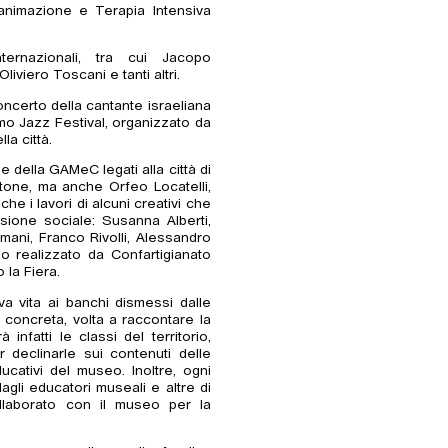
Rianimazione e Terapia Intensiva
ternazionali, tra cui Jacopo
iviero Toscani e tanti altri.
ncerto della cantante israeliana
mo Jazz Festival, organizzato da
a città.
e della GAMeC legati alla città di
Vitone, ma anche Orfeo Locatelli,
che i lavori di alcuni creativi che
ssione sociale: Susanna Alberti,
emani, Franco Rivolli, Alessandro
eo realizzato da Confartigianato
la Fiera.
a vita ai banchi dismessi dalle
 concreta, volta a raccontare la
fatti le classi del territorio,
 declinarle sui contenuti delle
ucativi del museo. Inoltre, ogni
dagli educatori museali e altre di
llaborato con il museo per la