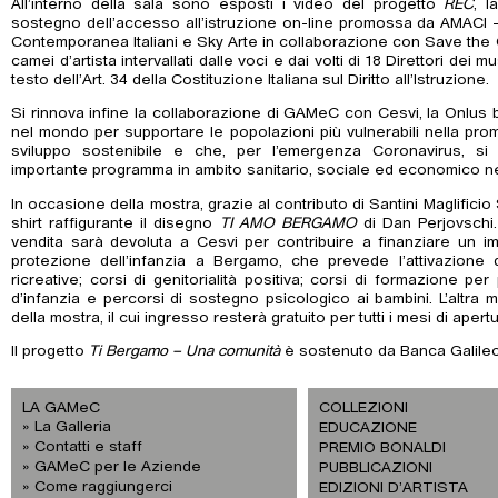
All’interno della sala sono esposti i video del progetto
REC
, l
sostegno dell’accesso all’istruzione on-line promossa da AMACI 
Contemporanea Italiani e Sky Arte in collaborazione con Save the C
camei d’artista intervallati dalle voci e dai volti di 18 Direttori dei
testo dell’Art. 34 della Costituzione Italiana sul Diritto all’Istruzione.
Si rinnova infine la collaborazione di GAMeC con Cesvi, la Onlus 
nel mondo per supportare le popolazioni più vulnerabili nella prom
sviluppo sostenibile e che, per l’emergenza Coronavirus, si 
importante programma in ambito sanitario, sociale ed economico nel
In occasione della mostra, grazie al contributo di Santini Maglificio
shirt raffigurante il disegno
TI AMO BERGAMO
di Dan Perjovschi. 
vendita sarà devoluta a Cesvi per contribuire a finanziare un im
protezione dell’infanzia a Bergamo, che prevede l’attivazione di
ricreative; corsi di genitorialità positiva; corsi di formazione p
d’infanzia e percorsi di sostegno psicologico ai bambini. L’altra 
della mostra, il cui ingresso resterà gratuito per tutti i mesi di apertu
Il progetto
Ti Bergamo – Una comunità
è sostenuto da Banca Galileo
LA GAMeC
COLLEZIONI
La Galleria
EDUCAZIONE
Contatti e staff
PREMIO BONALDI
GAMeC per le Aziende
PUBBLICAZIONI
Come raggiungerci
EDIZIONI D’ARTISTA