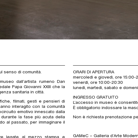
ul senso di comunità.
ORARI DI APERTURA
mercoledì e giovedì, ore 15:00-
l museo dall’artista rumeno Dan
venerdì, ore 10:00-20:30
edale Papa Giovanni XXIII che la
lunedì, martedì, sabato e domen
nza sanitaria in città.
INGRESSO GRATUITO
che, filmati, gesti e pensieri di
L’accesso in museo è consentito 
 hanno interagito con la comunità
È obbligatorio indossare la masc
tocircuito emotivo innescato dalla
i durante la fase più acuta della
Non è richiesta prenotazione per
do al passato, per immaginare il
GAMeC – Galleria d’Arte Mode
tive legate al mezzo stampa e