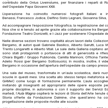
contributo della Onlus Liveinslums, per finanziare i reparti di 
dell’Ospedale Papa Giovanni XXIII.
L’operazione ha coinvolto numerosi fotografi italiani e in
Benassi, Francesco Jodice, Delfino Sisto Legnani, Giovanna Silva, Ol
Ad accompagnare l’esposizione fotografica, la registrazione del co
Noa che si è tenuto ad aprile grazie alla collaborazione tra Berga
Fondazione Teatro Donizetti, e I-Jazz per sostenere l’Ospedale dell
Nelle diverse sezioni trovano ospitalità alcuni lavori della Collezion
Bergamo, di autori quali Gabriele Basilico, Alberto Garutti, Luca 
Trento Longaretti e Alberto Vitali. Le sale della Galleria ospitano an
sono stati protagonisti o portavoce di atti di generosità e rifle
Chiara Bigatti / Gruppo Publionda, Camilla Marinoni, Officina Tant
Adelio Rossi (per Bergamo Sottosuolo). In mostra, inoltre, il vid
Bergamo in occasione dell’apertura dell’ospedale da campo presso 
Una sala del museo, trasformata in un’aula scolastica, darà nuov
scuole in questi mesi. Una scelta allo stesso tempo metaforica e
GAMeC come luogo di formazione permanente. L’aula accoglierà in
invitando gli insegnanti ad appropriarsi delle opere esposte per
proprie discipline, in autonomia o con il supporto dei Servizi Ed
martedì, l’
Aula Magna
ospiterà le lezioni di Storia dell’Arte tenute 
Storia offerte da Fondazione Dalmine, che quest’anno ha co
progettazione delle proposte rivolte alle scuole.