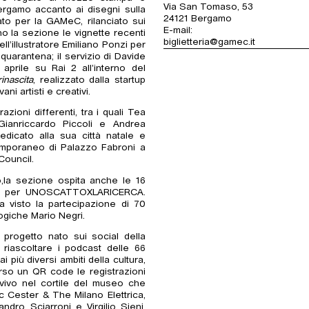
Via San Tomaso, 53
ergamo accanto ai disegni sulla
24121 Bergamo
ato per la GAMeC, rilanciato sui
E-mail:
o la sezione le vignette recenti
biglietteria@gamec.it
l’illustratore Emiliano Ponzi per
 quarantena; il servizio di Davide
prile su Rai 2 all’interno del
inascita
, realizzato dalla startup
ni artisti e creativi.
ioni differenti, tra i quali Tea
, Gianriccardo Piccoli e Andrea
dedicato alla sua città natale e
emporaneo di Palazzo Fabroni a
Council.
o,la sezione ospita anche le 16
tini per UNOSCATTOXLARICERCA.
a visto la partecipazione di 70
logiche Mario Negri.
il progetto nato sui social della
 riascoltare i podcast delle 66
i più diversi ambiti della cultura,
erso un QR code le registrazioni
l vivo nel cortile del museo che
 Cester & The Milano Elettrica,
ro Sciarroni e Virgilio Sieni.