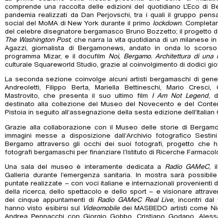
comprende una raccolta delle edizioni del quotidiano L’Eco di B
pandemia realizzati da Dan Perjovschi, tra i quali il gruppo pens
social del MoMA di New York durante il primo
lockdown
. Completan
del celebre disegnatore bergamasco Bruno Bozzetto; il progetto del
The Washington Post
, che narra la vita quotidiana di un milanese in
Agazzi, giornalista di Bergamonews, andato in onda lo scorso a
programma Mizar, e il docufilm
Noi, Bergamo. Architettura di una r
culturale Squareworld Studio, grazie al coinvolgimento di dodici giova
La seconda sezione coinvolge alcuni artisti bergamaschi di generaz
Andreoletti, Filippo Berta, Mariella Bettineschi, Mario Cresci
Mastrovito, che presenta il suo ultimo film
I Am Not Legend
, 
destinato alla collezione del Museo del Novecento e del Cont
Pistoia in seguito all’assegnazione della sesta edizione dell’Italian 
Grazie alla collaborazione con il Museo delle storie di Bergam
immagini messe a disposizione dall’Archivio fotografico Ses
Bergamo attraverso gli occhi dei suoi fotografi, progetto che h
fotografi bergamaschi per finanziare l’Istituto di Ricerche Farmaco
Una sala del museo è interamente dedicata a
Radio GAMeC
, 
Galleria durante l’emergenza sanitaria. In mostra sarà possibile
puntate realizzate – con voci italiane e internazionali provenienti da
della ricerca, dello spettacolo e dello sport – e visionare attrav
dei cinque appuntamenti di
Radio GAMeC Real Live
, incontri da
hanno visto esibirsi sul
Videomobile
dei MASBEDO artisti come Nic
Andrea Pennacchi con Giorgio Gobbo, Cristiano Godano, Alessand