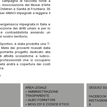
a campagna di raccolta fondi a
– Associazione dei Musei d’Arte
hildren e Sanità di Frontiera: 35
 musei AMACI impegnati a leggere il
bergamasca impegnata in Italia e
ozione dei diritti umani e per lo
è contraddistinta avviando un
 nostro territorio.
 Sportivo, è stata prodotta una T-
Metà dei proventi ricavati dalla
portante progetto dedicato alla
 attività scolastiche e ludico-
er professionisti che si occupano
metà andrà a copertura dei costi
ra.
.
AREA LEGALE
SEGUICI SU
AMMINISTRAZIONE
TRASPARENTE
FACEBOOK
ALBO FORNITORI
INSTAGRA
MOG 231 E CODICE ETICO
X