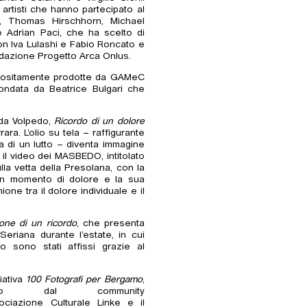
i artisti che hanno partecipato al
i, Thomas Hirschhorn, Michael
e Adrian Paci, che ha scelto di
on Iva Lulashi e Fabio Roncato e
ndazione Progetto Arca Onlus.
appositamente prodotte da GAMeC
ondata da Beatrice Bulgari che
a da Volpedo,
Ricordo di un dolore
ara. L’olio su tela – raffigurante
 di un lutto – diventa immagine
il video dei MASBEDO, intitolato
lla vetta della Presolana, con la
i un momento di dolore e la sua
ne tra il dolore individuale e il
ione di un ricordo
, che presenta
eriana durante l’estate, in cui
do sono stati affissi grazie al
iativa
100 Fotografi per Bergamo
,
zo dal community
ciazione Culturale Linke e il