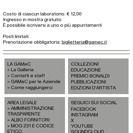
Costo di ciascun laboratorio: € 12,00
Ingresso in mostra gratuito
È possibile iscriversi a uno o più appuntamenti
Posti limitati
Prenotazione obbligatoria:
biglietteria@gamec.it
LA GAMeC
COLLEZIONI
La Galleria
EDUCAZIONE
Contatti e staff
PREMIO BONALDI
GAMeC per le Aziende
PUBBLICAZIONI
Come raggiungerci
EDIZIONI D’ARTISTA
AREA LEGALE
SEGUICI SUI SOCIAL
AMMINISTRAZIONE
FACEBOOK
TRASPARENTE
INSTAGRAM
ALBO FORNITORI
X
MOG 231 E CODICE
YOUTUBE
ETICO
SOUNDCLOUD