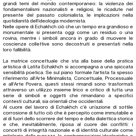
grandi temi del mondo contemporaneo: la violenza dei
fondamentalismi nazionalisti e religiosi, le ricadute nel
presente del passato colonialista, le implicazioni nella
quotidianità dell’ideologia modernista.
Nelle opere di Echakhch ciò che un tempo era grandioso e
monumentale si presenta oggi come un residuo o una
rovina, mentre i simboli ancora in grado di muovere le
coscienze collettive sono decostruiti e presentati nella
loro fallibilità.
La matrice concettuale che sta alla base della pratica
artistica di Latifa Echakhch si accompagna a una spiccata
sensibilità poetica. Se sul piano formale l’artista fa spesso
riferimento all’Arte Minimalista, Concettuale, Processuale
e all’Arte Povera, questi stessi rimandi sono trasformati
attraverso un utilizzo insieme lirico e critico di tutta una
serie di simboli e oggetti che rimandano a specifici
contesti culturali, sia orientali che occidentali.
Al cuore del lavoro di Echakhch c’è un’azione di sottile
corrosione di tutto ciò che è percepito come immutabile e
al di fuori dello scorrere del tempo e della dialettica storica
e che, inevitabilmente, riposa al cuore dei conflitti: i
concetti di integrità nazionale e di identità culturale come