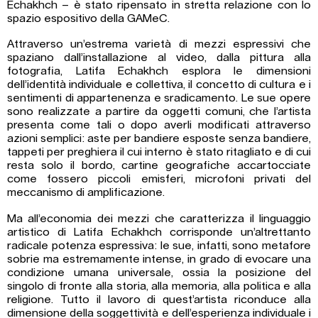
Echakhch – è stato ripensato in stretta relazione con lo
spazio espositivo della GAMeC.
Attraverso un’estrema varietà di mezzi espressivi che
spaziano dall’installazione al video, dalla pittura alla
fotografia, Latifa Echakhch esplora le dimensioni
dell’identità individuale e collettiva, il concetto di cultura e i
sentimenti di appartenenza e sradicamento. Le sue opere
sono realizzate a partire da oggetti comuni, che l’artista
presenta come tali o dopo averli modificati attraverso
azioni semplici: aste per bandiere esposte senza bandiere,
tappeti per preghiera il cui interno è stato ritagliato e di cui
resta solo il bordo, cartine geografiche accartocciate
come fossero piccoli emisferi, microfoni privati del
meccanismo di amplificazione.
Ma all’economia dei mezzi che caratterizza il linguaggio
artistico di Latifa Echakhch corrisponde un’altrettanto
radicale potenza espressiva: le sue, infatti, sono metafore
sobrie ma estremamente intense, in grado di evocare una
condizione umana universale, ossia la posizione del
singolo di fronte alla storia, alla memoria, alla politica e alla
religione. Tutto il lavoro di quest’artista riconduce alla
dimensione della soggettività e dell’esperienza individuale i