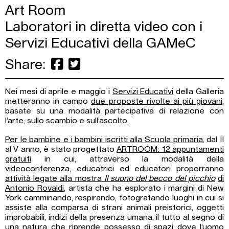
Art Room
Laboratori in diretta video con i
Servizi Educativi della GAMeC
Share:
Nei mesi di aprile e maggio i
Servizi Educativi
della Galleria
metteranno in campo
due proposte rivolte ai più giovani
,
basate su una modalità partecipativa di relazione con
l’arte, sullo scambio e sull’ascolto.
Per le bambine e i bambini iscritti alla Scuola primaria
, dal II
al V anno, è stato progettato
ARTROOM: 12 appuntamenti
gratuiti
in cui, attraverso la modalità della
videoconferenza
, educatrici ed educatori proporranno
attività legate alla mostra
Il suono del becco del picchio
di
Antonio Rovaldi
, artista che ha esplorato i margini di New
York camminando, respirando, fotografando luoghi in cui si
assiste alla comparsa di strani animali preistorici, oggetti
improbabili, indizi della presenza umana, il tutto al segno di
una natura che riprende possesso di spazi dove l’uomo