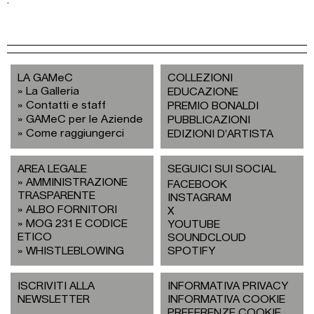
LA GAMeC
COLLEZIONI
La Galleria
EDUCAZIONE
Contatti e staff
PREMIO BONALDI
GAMeC per le Aziende
PUBBLICAZIONI
Come raggiungerci
EDIZIONI D’ARTISTA
AREA LEGALE
SEGUICI SUI SOCIAL
AMMINISTRAZIONE
FACEBOOK
TRASPARENTE
INSTAGRAM
ALBO FORNITORI
X
MOG 231 E CODICE
YOUTUBE
ETICO
SOUNDCLOUD
WHISTLEBLOWING
SPOTIFY
ISCRIVITI ALLA
INFORMATIVA PRIVACY
NEWSLETTER
INFORMATIVA COOKIE
PREFERENZE COOKIE