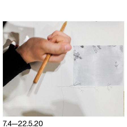
7.4—22.5.20