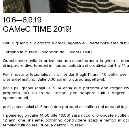
10.6—6.9.19
GAMeC TIME 2019!
Dal 10 giugno al 2 agosto e dal 26 agosto al 6 settembre sarà di n
Tornano in museo i laboratori del GAMeC TIME!
Quest’anno novità in arrivo, ma non mancheranno la grinta di semp
di imparare divertendosi in museo, palestra di creatività dai 4 ai 14 a
Per i nostri affezionatissimi bimbi dai 6 agli 11 anni 10 settimane 
oraria del mattino: dalle 8:30 saremo qui ad aspettarvi!;
per i più grandi (dagli 11 ai 14 anni) due percorsi con l’organ
proposta, più diluita nel tempo, per scoprire tutti i segret
appassionarli;
per i piccolissimi (4-6 anni) due percorsi al mattino nel mese di lugli
Il pomeriggio (dalle 14:00 alle 18:00) sarà ricco di proposte rivolte ai
12 anni che, insieme, potranno condividere spazi e tempo in occ
tematici tutti diversi, fuori e dentro il museo.