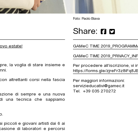
Foto: Paolo Biava
Share:
uovo estate!
GAMeC TIME 2019_PROGRAMM
GAMeC TIME 2019_PRIVACY_I
re, la voglia di stare insieme e
Per procedere all’iscrizione, vi 
nni.
https://forms.gle/zjreFr3z8iFq8
con altrettanti corsi nella fascia
Per maggiori informazioni:
servizieducativi@gamec.it
Tel. +39 035 270272
izzazione di sempre e una nuova
i di una tecnica che sappiamo
o.
 piccoli e giovani artisti dai 6 ai
asione di laboratori e percorsi