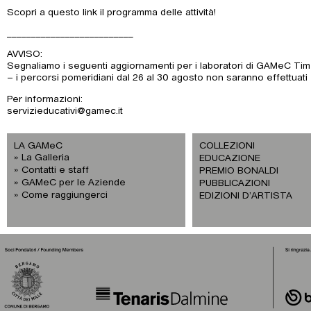
Scopri a questo link il programma delle attività!
__________________________
AVVISO:
Segnaliamo i seguenti aggiornamenti per i laboratori di GAMeC Ti
– i percorsi pomeridiani dal 26 al 30 agosto non saranno effettuati
Per informazioni:
servizieducativi@gamec.it
LA GAMeC
COLLEZIONI
La Galleria
EDUCAZIONE
Contatti e staff
PREMIO BONALDI
GAMeC per le Aziende
PUBBLICAZIONI
Come raggiungerci
EDIZIONI D’ARTISTA