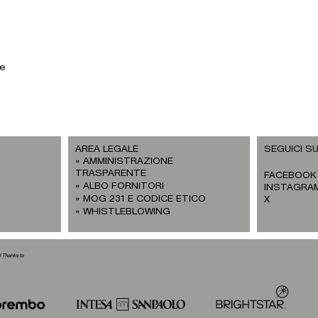
me
AREA LEGALE
SEGUICI SU
AMMINISTRAZIONE
TRASPARENTE
FACEBOOK
ALBO FORNITORI
INSTAGRA
MOG 231 E CODICE ETICO
X
WHISTLEBLOWING