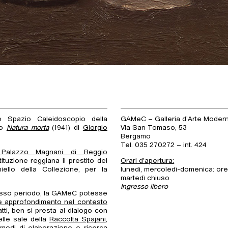
 Spazio Caleidoscopio della
GAMeC – Galleria d’Arte Mode
to
Natura morta
(1941) di
Giorgio
Via San Tomaso, 53
Bergamo
Tel. 035 270272 – int. 424
 Palazzo Magnani di Reggio
uzione reggiana il prestito del
Orari d’apertura:
chiello della Collezione, per la
lunedì, mercoledì-domenica: ore
martedì chiuso
Ingresso libero
tesso periodo, la GAMeC potesse
 e approfondimento nel contesto
atti, ben si presta al dialogo con
elle sale della
Raccolta Spajani
,