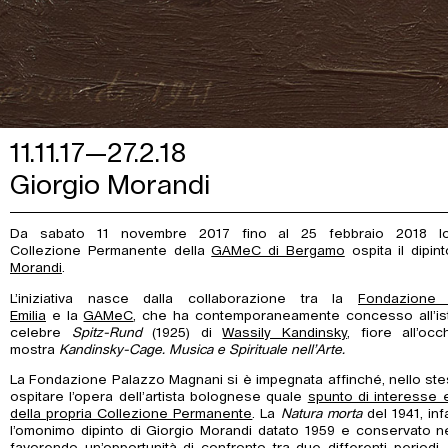
11.11.17—27.2.18
Giorgio Morandi
Da sabato 11 novembre 2017 fino al 25 febbraio 2018 lo
Collezione Permanente della
GAMeC di Bergamo
ospita il dipin
Morandi
.
L’iniziativa nasce dalla collaborazione tra la
Fondazione
Emilia
e la
GAMeC
, che ha contemporaneamente concesso all’istit
celebre
Spitz-Rund
(1925) di
Wassily Kandinsky
, fiore all’oc
mostra
Kandinsky-Cage. Musica e Spirituale nell’Arte.
La Fondazione Palazzo Magnani si è impegnata affinché, nello s
ospitare l’opera dell’artista bolognese quale
spunto di interesse
della propria Collezione Permanente
. La
Natura morta
del 1941, inf
l’omonimo dipinto di Giorgio Morandi datato 1959 e conservato n