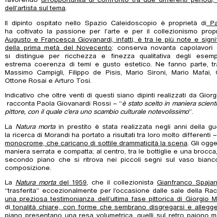
favorendo
un’opportunità di confronto tra due differenti periodi
dell’artista sul tema
.
Il dipinto ospitato nello Spazio Caleidoscopio è proprietà di
Pa
ha coltivato la passione per l’arte e per il collezionismo pro
Augusto e Francesca Giovanardi, infatti, è tra le più note e signi
della prima metà del Novecento
: conserva novanta capolavori de
si distingue per ricchezza e finezza qualitativa degli ese
estrema coerenza di temi e gusto estetico. Ne fanno parte, tra g
Massimo Campigli, Filippo de Pisis, Mario Sironi, Mario Mafai, 
Ottone Rosai e Arturo Tosi.
Indicativo che oltre venti di questi siano dipinti realizzati da Gior
racconta Paola Giovanardi Rossi – “
è stato scelto in maniera scient
pittore, con il quale c’era uno scambio culturale notevolissimo
”.
La
Natura morta
in prestito è stata realizzata negli anni della g
la ricerca di Morandi ha portato a risultati tra loro molto differenti 
monocrome, che caricano di sottile drammaticità la scena
. Gli ogg
maniera serrata e compatta; al centro, tra le bottiglie e una brocca, 
secondo piano che si ritrova nei piccoli segni sul vaso bianco, 
composizione.
La
Natura morta
del 1959
, che il collezionista
Gianfranco Spajan
“trasferita” eccezionalmente per l’occasione dalle sale della Ra
una preziosa testimonianza dell’ultima fase pittorica di Giorgio 
di
tonalità chiare, con forme che sembrano disgregarsi e allegger
piano presentano una resa volumetrica, quelli sul retro paiono 