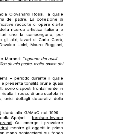
, modi di elaborazione e ricerca
ola Giovanardi Rossi
, la quale
pria del padre.
La collezione di
ficative raccolte di opere d’arte
lla ricerca artistica italiana e
mplari che la compongono, per
li altri, lavori di Carlo Carrà,
Osvaldo Licini, Mauro Reggiani,
gio Morandi, “
ognuno dei quali
” –
ifica da mio padre, molto amico del
uerra – periodo durante il quale
– e
presenta tonalità brune quasi
etti sono disposti frontalmente, in
risalta il rosso di una scatola in
unici dettagli decorativi della
i
donò alla GAMeC nel 1999 –
ccolta Spajani –
fornisce invece
Morandi
. Qui emerge il prevalere
irsi
: mentre gli oggetti in primo
man mano schiacciarsi sul fondo