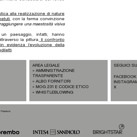
stica alla realizzazione di nature
etuti
, con la ferma convinzione
raggiungere una maestosità visiva
un paesaggio, infatti, hanno
traverso la pittura.
Il confronto
n evidenza l’evoluzione della
diletti
.
AREA LEGALE
SEGUICI SU
AMMINISTRAZIONE
TRASPARENTE
FACEBOOK
ALBO FORNITORI
INSTAGRA
MOG 231 E CODICE ETICO
X
WHISTLEBLOWING