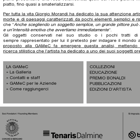
piatto, fino quasi a smaterializzarsi.
Per tutta la vita Giorgio Morandi ha dedicato la sua attenzione arti
morte e di paesaggi caratterizzati da pochi elementi semplici e rip
che “
Anche scegliendo un soggetto semplice, un grande pittore può 
e un’intensità emotiva che avvertiamo immediatamente
”.
Gli oggetti conservati nel suo studio o i pochi tratti di 
sempre rappresentato per lui il pretesto per indagare il mondo at
proposto alla GAMeC fa emergere questa analisi, mettendo i
ricerca stilistica che l’artista ha dedicato a uno dei suoi soggetti pre
LA GAMeC
COLLEZIONI
La Galleria
EDUCAZIONE
Contatti e staff
PREMIO BONALDI
GAMeC per le Aziende
PUBBLICAZIONI
Come raggiungerci
EDIZIONI D’ARTISTA