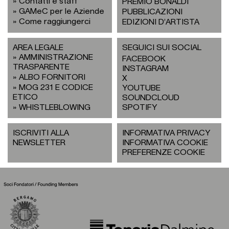
Contatti e staff
PREMIO BONALDI
GAMeC per le Aziende
PUBBLICAZIONI
Come raggiungerci
EDIZIONI D’ARTISTA
AREA LEGALE
SEGUICI SUI SOCIAL
AMMINISTRAZIONE
FACEBOOK
TRASPARENTE
INSTAGRAM
ALBO FORNITORI
X
MOG 231 E CODICE
YOUTUBE
ETICO
SOUNDCLOUD
WHISTLEBLOWING
SPOTIFY
ISCRIVITI ALLA
INFORMATIVA PRIVACY
NEWSLETTER
INFORMATIVA COOKIE
PREFERENZE COOKIE