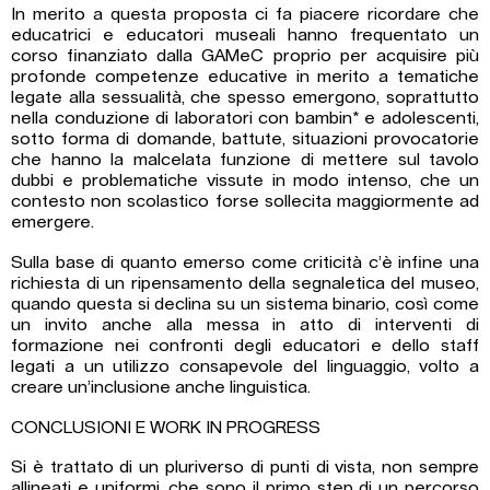
In merito a questa proposta ci fa piacere ricordare che
educatrici e educatori museali hanno frequentato un
corso finanziato dalla GAMeC proprio per acquisire più
profonde competenze educative in merito a tematiche
legate alla sessualità, che spesso emergono, soprattutto
nella conduzione di laboratori con bambin* e adolescenti,
sotto forma di domande, battute, situazioni provocatorie
che hanno la malcelata funzione di mettere sul tavolo
dubbi e problematiche vissute in modo intenso, che un
contesto non scolastico forse sollecita maggiormente ad
emergere.
Sulla base di quanto emerso come criticità c’è infine una
richiesta di un ripensamento della segnaletica del museo,
quando questa si declina su un sistema binario, così come
un invito anche alla messa in atto di interventi di
formazione nei confronti degli educatori e dello staff
legati a un utilizzo consapevole del linguaggio, volto a
creare un’inclusione anche linguistica.
CONCLUSIONI E WORK IN PROGRESS
Si è trattato di un pluriverso di punti di vista, non sempre
allineati e uniformi, che sono il primo step di un percorso