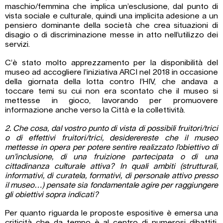
maschio/femmina che implica un’esclusione, dal punto di
vista sociale e culturale, quindi una implicita adesione a un
pensiero dominante della società che crea situazioni di
disagio o di discriminazione messe in atto nell’utilizzo dei
servizi.
C’è stato molto apprezzamento per la disponibilità del
museo ad accogliere l’iniziativa ARCI nel 2018 in occasione
della giornata della lotta contro l’HIV, che andava a
toccare temi su cui non era scontato che il museo si
mettesse in gioco, lavorando per promuovere
informazione anche verso la Città e la collettività.
2. Che cosa, dal vostro punto di vista di possibili fruitori/trici
o di effettivi fruitori/trici, desiderereste che il museo
mettesse in opera per potere sentire realizzato l’obiettivo di
un’inclusione, di una fruizione partecipata o di una
cittadinanza culturale attiva? In quali ambiti (strutturali,
informativi, di curatela, formativi, di personale attivo presso
il museo…) pensate sia fondamentale agire per raggiungere
gli obiettivi sopra indicati?
Per quanto riguarda le proposte espositive è emersa una
criticità che da tempo è al centro di numerosi dibattiti,