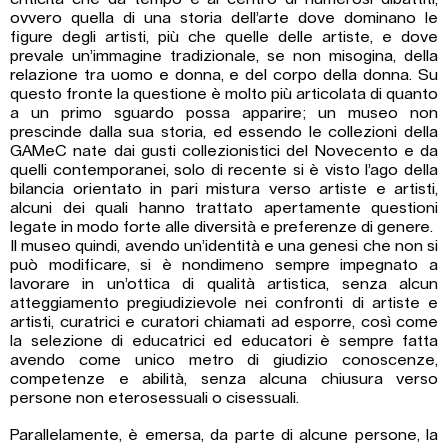
ovvero quella di una storia dell’arte dove dominano le
figure degli artisti, più che quelle delle artiste, e dove
prevale un’immagine tradizionale, se non misogina, della
relazione tra uomo e donna, e del corpo della donna. Su
questo fronte la questione è molto più articolata di quanto
a un primo sguardo possa apparire; un museo non
prescinde dalla sua storia, ed essendo le collezioni della
GAMeC nate dai gusti collezionistici del Novecento e da
quelli contemporanei, solo di recente si è visto l’ago della
bilancia orientato in pari mistura verso artiste e artisti,
alcuni dei quali hanno trattato apertamente questioni
legate in modo forte alle diversità e preferenze di genere.
Il museo quindi, avendo un’identità e una genesi che non si
può modificare, si è nondimeno sempre impegnato a
lavorare in un’ottica di qualità artistica, senza alcun
atteggiamento pregiudizievole nei confronti di artiste e
artisti, curatrici e curatori chiamati ad esporre, così come
la selezione di educatrici ed educatori è sempre fatta
avendo come unico metro di giudizio conoscenze,
competenze e abilità, senza alcuna chiusura verso
persone non eterosessuali o cisessuali.
Parallelamente, è emersa, da parte di alcune persone, la