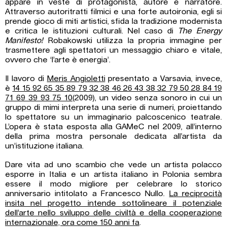
appare in veste di protagonista, autore e narratore.
Attraverso autoritratti filmici e una forte autoironia, egli si
prende gioco di miti artistici, sfida la tradizione modernista
e critica le istituzioni culturali. Nel caso di
The Energy
Manifesto!
Robakowski utilizza la propria immagine per
trasmettere agli spettatori un messaggio chiaro e vitale,
ovvero che ‘l’arte è energia’.
Il lavoro di
Meris Angioletti
presentato a Varsavia, invece,
è
14 15 92 65 35 89 79 32 38 46 26 43 38 32 79 50 28 84 19
71 69 39 93 75 10
(2009), un video senza sonoro in cui un
gruppo di mimi interpreta una serie di numeri, proiettando
lo spettatore su un immaginario palcoscenico teatrale.
L’opera è stata esposta alla GAMeC nel 2009, all’interno
della prima mostra personale dedicata all’artista da
un’istituzione italiana.
Dare vita ad uno scambio che vede un artista polacco
esporre in Italia e un artista italiano in Polonia sembra
essere il modo migliore per celebrare lo storico
anniversario intitolato a Francesco Nullo.
La reciprocità
insita nel progetto intende sottolineare il potenziale
dell’arte nello sviluppo delle civiltà e della cooperazione
internazionale, ora come 150 anni fa
.