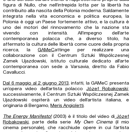
figura di Nullo, che nell’intrepida lotta per la libertà ha
contribuito alla nascita della Polonia moderna. Saldamente
integrata nella vita economica e politica europea, la
Polonia è oggi un Paese fortemente attivo, e la cultura è
uno dei motori del rinnovamento che la nazione sta
vivendo con intensità. All’impegno dell’arte
contemporanea polacca che, a diverso titolo, ha
affermato la cultura delle libertà come cuore della propria
ricerca, la
GAMeC
attinge per realizzare una
collaborazione con il Centrum Sztuki Wspólczesnej
Zamek Ujazdowski, istituto culturale dedicato all’arte
contemporanea con sede a Varsavia, diretto da Fabio
Cavallucci.
Dal 6 maggio al 2 giugno 2013
, infatti, la GAMeC presenta
un’opera video dell’artista polacco
Józef Robakowski
;
successivamente, il Centrum Sztuki Wspólczesnej Zamek
Ujazdowski ospiterà un video dell’artista italiana, e
originaria di Bergamo,
Meris Angioletti
.
The Energy Manifesto!
(2003) è il titolo del video di
Józef
Robakowski
, parte della serie
My Own Cinema
(il mio
cinema personale), che racchiude opere in cui l’artista