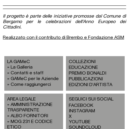
Il progetto è parte delle iniziative promosse dal Comune di
Bergamo per le celebrazioni dell’Anno Europeo dei
Cittadini.
Realizzato con il contributo di Brembo e Fondazione ASM
LA GAMeC
COLLEZIONI
La Galleria
EDUCAZIONE
Contatti e staff
PREMIO BONALDI
GAMeC per le Aziende
PUBBLICAZIONI
Come raggiungerci
EDIZIONI D’ARTISTA
AREA LEGALE
SEGUICI SUI SOCIAL
AMMINISTRAZIONE
FACEBOOK
TRASPARENTE
INSTAGRAM
ALBO FORNITORI
X
MOG 231 E CODICE
YOUTUBE
ETICO
SOUNDCLOUD