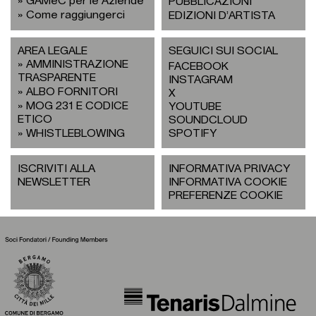
GAMeC per le Aziende
PUBBLICAZIONI
Come raggiungerci
EDIZIONI D’ARTISTA
AREA LEGALE
SEGUICI SUI SOCIAL
AMMINISTRAZIONE
FACEBOOK
TRASPARENTE
INSTAGRAM
ALBO FORNITORI
X
MOG 231 E CODICE
YOUTUBE
ETICO
SOUNDCLOUD
WHISTLEBLOWING
SPOTIFY
ISCRIVITI ALLA
INFORMATIVA PRIVACY
NEWSLETTER
INFORMATIVA COOKIE
PREFERENZE COOKIE