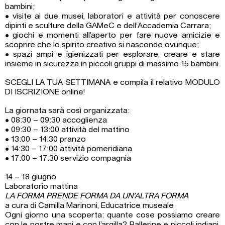
bambini;
• visite ai due musei, laboratori e attività per conoscere
dipinti e sculture della GAMeC e dell’Accademia Carrara;
• giochi e momenti all’aperto per fare nuove amicizie e
scoprire che lo spirito creativo si nasconde ovunque;
• spazi ampi e igienizzati per esplorare, creare e stare
insieme in sicurezza in piccoli gruppi di massimo 15 bambini.
SCEGLI LA TUA SETTIMANA e compila il relativo MODULO
DI ISCRIZIONE online!
La giornata sarà così organizzata:
• 08:30 – 09:30 accoglienza
• 09:30 – 13:00 attività del mattino
• 13:00 – 14:30 pranzo
• 14:30 – 17:00 attività pomeridiana
• 17:00 – 17:30 servizio compagnia
14 – 18 giugno
Laboratorio mattina
LA FORMA PRENDE FORMA DA UN’ALTRA FORMA
a cura di Camilla Marinoni, Educatrice museale
Ogni giorno una scoperta: quante cose possiamo creare
con le nostre mani e con l’argilla? Ballerine e piccoli indiani,