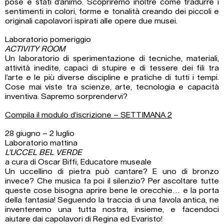
pose e stati d’animo. Scopriremo inoltre come tradurre i
sentimenti in colori, forme e tonalità creando dei piccoli e
originali capolavori ispirati alle opere due musei.
Laboratorio pomeriggio
ACTIVITY ROOM
Un laboratorio di sperimentazione di tecniche, materiali,
attività inedite, capaci di stupire e di tessere dei fili tra
l’arte e le più diverse discipline e pratiche di tutti i tempi.
Cose mai viste tra scienze, arte, tecnologia e capacità
inventiva. Sapremo sorprendervi?
Compila il modulo d’iscrizione – SETTIMANA 2
28 giugno – 2 luglio
Laboratorio mattina
L’UCCEL BEL VERDE
a cura di Oscar Biffi, Educatore museale
Un uccellino di pietra può cantare? E uno di bronzo
invece? Che musica fa poi il silenzio? Per ascoltare tutte
queste cose bisogna aprire bene le orecchie… e la porta
della fantasia! Seguendo la traccia di una favola antica, ne
inventeremo una tutta nostra, insieme, e facendoci
aiutare dai capolavori di Regina ed Evaristo!