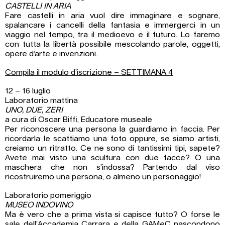
CASTELLI IN ARIA
Fare castelli in aria vuol dire immaginare e sognare,
spalancare i cancelli della fantasia e immergerci in un
viaggio nel tempo, tra il medioevo e il futuro. Lo faremo
con tutta la libertà possibile mescolando parole, oggetti,
opere d’arte e invenzioni.
Compila il modulo d’iscrizione – SETTIMANA 4
12 – 16 luglio
Laboratorio mattina
UNO, DUE, ZERI
a cura di Oscar Biffi, Educatore museale
Per riconoscere una persona la guardiamo in faccia. Per
ricordarla le scattiamo una foto oppure, se siamo artisti,
creiamo un ritratto. Ce ne sono di tantissimi tipi, sapete?
Avete mai visto una scultura con due facce? O una
maschera che non s’indossa? Partendo dal viso
ricostruiremo una persona, o almeno un personaggio!
Laboratorio pomeriggio
MUSEO INDOVINO
Ma è vero che a prima vista si capisce tutto? O forse le
sale dell’Accademia Carrara e della GAMeC nascondono