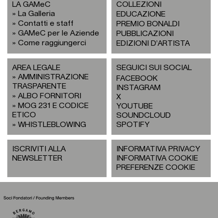
LA GAMeC
COLLEZIONI
La Galleria
EDUCAZIONE
Contatti e staff
PREMIO BONALDI
GAMeC per le Aziende
PUBBLICAZIONI
Come raggiungerci
EDIZIONI D’ARTISTA
AREA LEGALE
SEGUICI SUI SOCIAL
AMMINISTRAZIONE
FACEBOOK
TRASPARENTE
INSTAGRAM
ALBO FORNITORI
X
MOG 231 E CODICE
YOUTUBE
ETICO
SOUNDCLOUD
WHISTLEBLOWING
SPOTIFY
ISCRIVITI ALLA
INFORMATIVA PRIVACY
NEWSLETTER
INFORMATIVA COOKIE
PREFERENZE COOKIE