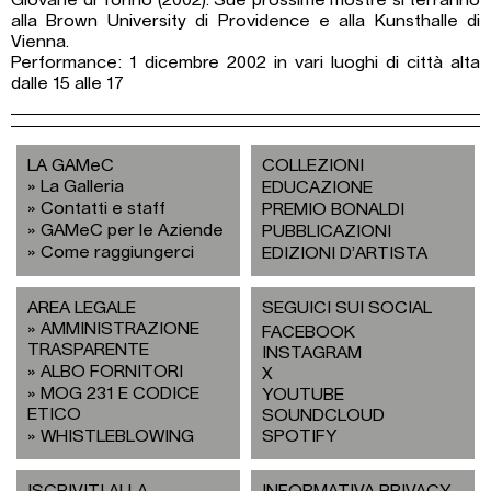
Giovane di Torino (2002). Sue prossime mostre si terranno
alla Brown University di Providence e alla Kunsthalle di
Vienna.
Performance: 1 dicembre 2002 in vari luoghi di città alta
dalle 15 alle 17
LA GAMeC
COLLEZIONI
La Galleria
EDUCAZIONE
Contatti e staff
PREMIO BONALDI
GAMeC per le Aziende
PUBBLICAZIONI
Come raggiungerci
EDIZIONI D’ARTISTA
AREA LEGALE
SEGUICI SUI SOCIAL
AMMINISTRAZIONE
FACEBOOK
TRASPARENTE
INSTAGRAM
ALBO FORNITORI
X
MOG 231 E CODICE
YOUTUBE
ETICO
SOUNDCLOUD
WHISTLEBLOWING
SPOTIFY