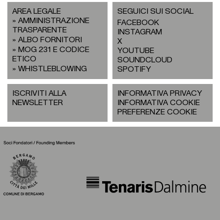
AREA LEGALE
SEGUICI SUI SOCIAL
AMMINISTRAZIONE
FACEBOOK
TRASPARENTE
INSTAGRAM
ALBO FORNITORI
X
MOG 231 E CODICE
YOUTUBE
ETICO
SOUNDCLOUD
WHISTLEBLOWING
SPOTIFY
ISCRIVITI ALLA
INFORMATIVA PRIVACY
NEWSLETTER
INFORMATIVA COOKIE
PREFERENZE COOKIE