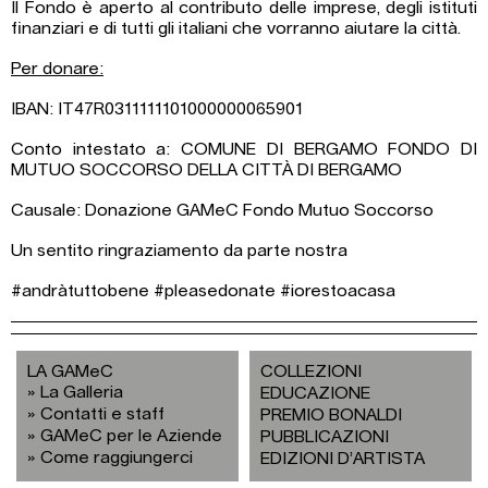
Il Fondo è aperto al contributo delle imprese, degli istituti
finanziari e di tutti gli italiani che vorranno aiutare la città.
Per donare:
IBAN: IT47R0311111101000000065901
Conto intestato a: COMUNE DI BERGAMO FONDO DI
MUTUO SOCCORSO DELLA CITTÀ DI BERGAMO
Causale: Donazione GAMeC Fondo Mutuo Soccorso
Un sentito ringraziamento da parte nostra
#andràtuttobene #pleasedonate #iorestoacasa
LA GAMeC
COLLEZIONI
La Galleria
EDUCAZIONE
Contatti e staff
PREMIO BONALDI
GAMeC per le Aziende
PUBBLICAZIONI
Come raggiungerci
EDIZIONI D’ARTISTA