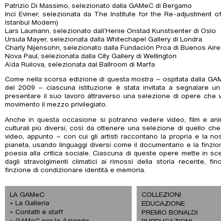
Patrizio Di Massimo, selezionato dalla GAMeC di Bergamo
Inci Eviner, selezionata da The Institute for the Re-adjustment of
Istanbul Modern)
Lars Laumann, selezionato dall’Henie Onstad Kunstsenter di Oslo
Ursula Mayer, selezionata dalla Whitechapel Gallery di Londra
Charly Nijensohn, selezionato dalla Fundación Proa di Buenos Air
Nova Paul, selezionata dalla City Gallery di Wellington
Aïda Ruilova, selezionata dal Ballroom di Marfa
Come nella scorsa edizione di questa mostra – ospitata dalla GAMeC
del 2009 – ciascuna istituzione è stata invitata a segnalare un
presentare il suo lavoro attraverso una selezione di opere che v
movimento il mezzo privilegiato.
Anche in questa occasione si potranno vedere video, film e anim
culturali più diversi, così da ottenere una selezione di quello ch
video, appunto – con cui gli artisti raccontano la propria e la nos
pianeta, usando linguaggi diversi come il documentario e la finzio
poesia alla critica sociale. Ciascuna di queste opere mette in sce
dagli stravolgimenti climatici ai rimossi della storia recente, f
finzione di condizionare identità e memoria.
LA GAMeC
COLLEZIONI
La Galleria
EDUCAZIONE
Contatti e staff
PREMIO BONALDI