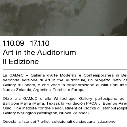
1.10.09—17.1.10
Art in the Auditorium
II Edizione
La GAMeC – Galleria d’Arte Moderna e Contemporanea di Berg
seconda edizione di Art in the Auditorium, un progetto nato da 
Gallery di Londra, e che vede la collaborazione di istituzioni inter
Nuova Zelanda, Argentina, Turchia e Europa.
Oltre alla GAMeC e alla Whitechapel Gallery, partecipano ad 
Ballroom Marfa (Marfa, Texas), la Fundación PROA di Buenos Aires
Oslo; The Institute for the Readjustment of Clocks di Istanbul (ospi
Gallery Wellington (Wellington, Nuova Zelanda).
Questa la lista dei 7 artisti selezionati da ciascuna istituzione: