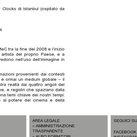
 Clocks di Istanbul (ospitato da
es
 tra la fine del 2008 e l’inizio
 artista del proprio Paese, e a
edono nell’uso dell’immagine in
azioni provenienti dai contesti
e è ormai un medium globale – il
tra realtà dai quattro angoli del
ne, e registri che spaziano dalla
na temi chiave dei nostri tempi:
ino al potere del cinema e della
AREA LEGALE
SEGUICI SU
AMMINISTRAZIONE
TRASPARENTE
FACEBOOK
ALBO FORNITORI