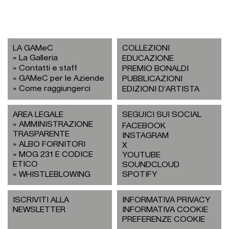
LA GAMeC
COLLEZIONI
La Galleria
EDUCAZIONE
Contatti e staff
PREMIO BONALDI
GAMeC per le Aziende
PUBBLICAZIONI
Come raggiungerci
EDIZIONI D’ARTISTA
AREA LEGALE
SEGUICI SUI SOCIAL
AMMINISTRAZIONE
FACEBOOK
TRASPARENTE
INSTAGRAM
ALBO FORNITORI
X
MOG 231 E CODICE
YOUTUBE
ETICO
SOUNDCLOUD
WHISTLEBLOWING
SPOTIFY
ISCRIVITI ALLA
INFORMATIVA PRIVACY
NEWSLETTER
INFORMATIVA COOKIE
PREFERENZE COOKIE