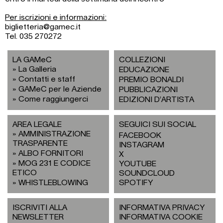
Per iscrizioni e informazioni:
biglietteria@gamec.it
Tel. 035 270272
LA GAMeC
COLLEZIONI
La Galleria
EDUCAZIONE
Contatti e staff
PREMIO BONALDI
GAMeC per le Aziende
PUBBLICAZIONI
Come raggiungerci
EDIZIONI D’ARTISTA
AREA LEGALE
SEGUICI SUI SOCIAL
AMMINISTRAZIONE
FACEBOOK
TRASPARENTE
INSTAGRAM
ALBO FORNITORI
X
MOG 231 E CODICE
YOUTUBE
ETICO
SOUNDCLOUD
WHISTLEBLOWING
SPOTIFY
ISCRIVITI ALLA
INFORMATIVA PRIVACY
NEWSLETTER
INFORMATIVA COOKIE