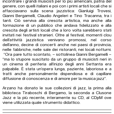
incontrare i grandi musicisti per lo più americani, patria del
genere, con quelli italiani e poi con i primi artisti locali che si
affacciavano sulla scena jazzistica: Gianluigi Trovesi,
Gianni Bergamelli, Claudio Angeleri e Tino Tracanna, tra i
tanti. Ciò serviva alla crescita artistica, ma anche alla
formazione di un pubblico che andava fidelizzato e alla
crescita degli artisti locali che a loro volta sarebbero stati
invitati nei festival stranieri. Oltre al festival, momenti clou
dell’attività jazzistica venivano promossi, nel corso
dell’anno, decine di concerti anche nei paesi di provincia,
nelle fabbriche, nelle sale dei ristoranti, nei locali notturni.
“Ora pare tutto scontato, – sottolinea Gianni Bergamelli –
“ma lo stupore suscitato da un gruppo di musicisti neri in
un cinema di periferia all’inizio degli anni Settanta era
palpabile. È stata un’opera lunga, paziente, laboriosa e a
tratti anche personalmente dispendiosa e di capillare
diffusione di conoscenza e di amore per la musica jazz”.
Arzano ha donato le sue collezioni di jazz, la prima alla
biblioteca Tiraboschi di Bergamo, la seconda a Clusone
Jazz e la più recente, interamente su CD, al CDpM ove
viene utilizzata quale strumento didattico.