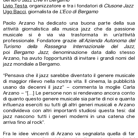
del libro
Jazz Live in Bergamo
Livio Testa
, organizzatore e tra i fondatori di
Clusone Jazz
Ugo Bacci
, giornalista de
L’Eco di Bergamo
Paolo Arzano ha dedicato una buona parte della sua
attività giornalistica alla musica jazz che da passione
musicale si è via via trasformata in un’attività
professionale. Fondatore grazie all’
Azienda Autonoma del
Turismo della Rassegna Internazionale del Jazz
,
poi
Bergamo Jazz
, denominazione data dallo stesso
Arzano, ha avuto l’opportunità di invitare i grandi nomi del
jazz mondiale a Bergamo.
“Pensava che il jazz sarebbe diventato il genere musicale
di maggior rilievo nella nostra vita. Il cinema, la pubblicità
usano da decenni il jazz” – commenta la moglie Carla
Arzano – “[…] Le persone non si rendevano ancora conto
di quanto questo genere musicale sia parte di noi e quanta
influenza eserciti su tutti gli altri generi musicali e Arzano
condivideva con altri importanti studiosi questa tesi: dal
jazz nascono tutti i generi moderni in una catena che
arriva fino al rock”.
Fra le idee vincenti di Arzano va segnalata quella di far