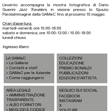
L’evento accompagna la mostra fotografica di Dario
Guerini
Jazz Travelers
, in visione presso lo Spazio
ParolaImmagine della GAMeC fino al prossimo 15 maggio.
Orari d’apertura:
martedì-venerdì, ore 15:00-18:00
sabato e domenica, ore 10:00-13:00 / 15:00-18:00
lunedì chiuso
Ingresso libero
LA GAMeC
COLLEZIONI
La Galleria
EDUCAZIONE
Contatti e staff
PREMIO BONALDI
GAMeC per le Aziende
PUBBLICAZIONI
Come raggiungerci
EDIZIONI D’ARTISTA
AREA LEGALE
SEGUICI SUI SOCIAL
AMMINISTRAZIONE
FACEBOOK
TRASPARENTE
INSTAGRAM
ALBO FORNITORI
X
MOG 231 E CODICE
YOUTUBE