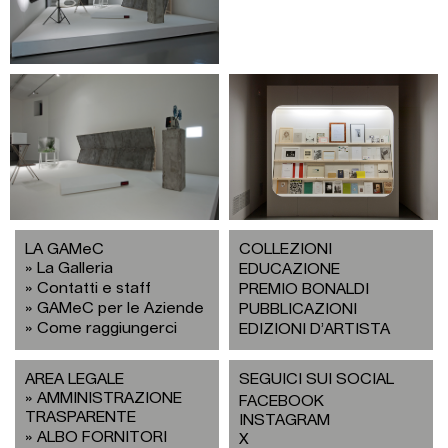
LA GAMeC
COLLEZIONI
La Galleria
EDUCAZIONE
Contatti e staff
PREMIO BONALDI
GAMeC per le Aziende
PUBBLICAZIONI
Come raggiungerci
EDIZIONI D’ARTISTA
AREA LEGALE
SEGUICI SUI SOCIAL
AMMINISTRAZIONE
FACEBOOK
TRASPARENTE
INSTAGRAM
ALBO FORNITORI
X