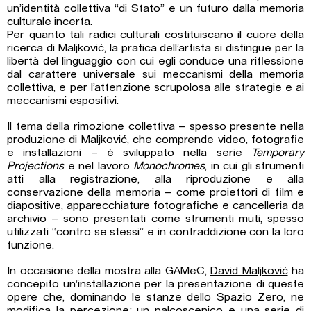
un’identità collettiva “di Stato” e un futuro dalla memoria
culturale incerta.
Per quanto tali radici culturali costituiscano il cuore della
ricerca di Maljković, la pratica dell’artista si distingue per la
libertà del linguaggio con cui egli conduce una riflessione
dal carattere universale sui meccanismi della memoria
collettiva, e per l’attenzione scrupolosa alle strategie e ai
meccanismi espositivi.
Il tema della rimozione collettiva – spesso presente nella
produzione di Maljković, che comprende video, fotografie
e installazioni – è sviluppato nella serie
Temporary
Projections
e nel lavoro
Monochromes
, in cui gli strumenti
atti alla registrazione, alla riproduzione e alla
conservazione della memoria – come proiettori di film e
diapositive, apparecchiature fotografiche e cancelleria da
archivio – sono presentati come strumenti muti, spesso
utilizzati “contro se stessi” e in contraddizione con la loro
funzione.
In occasione della mostra alla GAMeC,
David Maljković
ha
concepito un’installazione per la presentazione di queste
opere che, dominando le stanze dello Spazio Zero, ne
modifica la percezione: un palcoscenico e una serie di