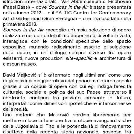
istituzioni internazionali: il Van Abbemuseum di Eindhoven
(Paesi Bassi) – dove
Sources in the Air
è stata presentata
nell’autunno 2012 – e il BALTIC Centre for Contemporary
Art di Gateshead (Gran Bretagna) – che l’ha ospitata nella
primavera 2013.
Sources in the Air
raccoglie un’ampia selezione di opere
realizzate nel corso dell’ultimo decennio e, di volta in volta,
interagisce con le condizioni specifiche dello spazio
espositivo, mutando radicalmente assetto e selezione
delle opere, in un dialogo sempre diverso tra opere
esistenti, nuove produzioni
site-specific
e architettura di
ciascun museo.
David Maljković
si è affermato negli ultimi anni come uno
degli artisti di maggior rilievo del panorama internazionale
grazie a un corpus di opere con cui egli indaga l’eredità
culturale, sociale e politica del suo Paese attraverso il
confronto continuo tra passato, presente e futuro,
interpretati come dimensioni ipotetiche e interconnesse
della realtà.
Una materia che Maljković riordina liberamente per
mettere in luce la tensione tra le utopie avanguardistiche
della Jugoslavia di Tito e le potenzialità di rinnovamento
disattese dalla recente storia nazionale, sospesa tra